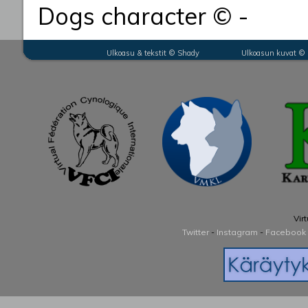
Dogs character © -
Ulkoasu & tekstit © Shady Ulkoasun kuvat © Nic
Vir
Twitter
-
Instagram
-
Facebook