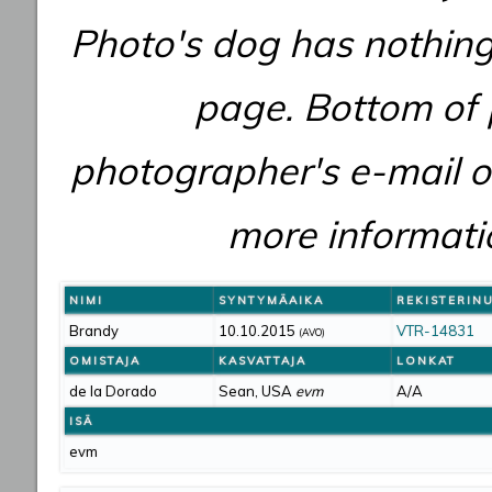
Photo's dog has nothing
page. Bottom of p
photographer's e-mail o
more informatio
NIMI
SYNTYMÄAIKA
REKISTERIN
Brandy
10.10.2015
VTR-14831
(AVO)
OMISTAJA
KASVATTAJA
LONKAT
de la Dorado
Sean, USA
evm
A/A
ISÄ
evm