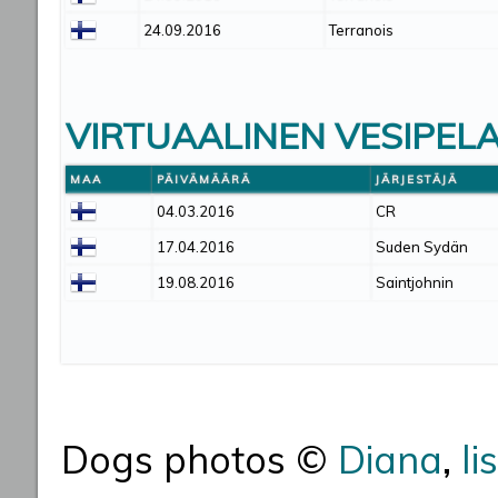
24.09.2016
Terranois
VIRTUAALINEN VESIPEL
MAA
PÄIVÄMÄÄRÄ
JÄRJESTÄJÄ
04.03.2016
CR
17.04.2016
Suden Sydän
19.08.2016
Saintjohnin
Dogs photos ©
Diana
,
li