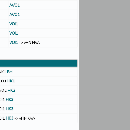
AVO1
AVO1
VOI1
VOI1
VOI1
-> vFIN NVA
AKK1
BH
ALO1
HK1
AVO2
HK2
OI1
HK3
OI1
HK3
OI1
HK3
-> vFIN KVA