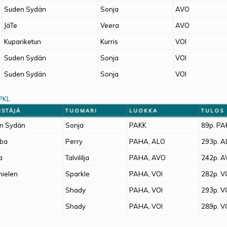
Suden Sydän
Sonja
AVO
JäTe
Veera
AVO
Kupariketun
Kurris
VOI
Suden Sydän
Sonja
VOI
Suden Sydän
Sonja
VOI
PKL
ESTÄJÄ
TUOMARI
LUOKKA
TULOS
n Sydän
Sonja
PAKK
89p. P
iba
Perry
PAHA, ALO
293p. 
a
Talvililja
PAHA, AVO
242p. 
mielen
Sparkle
PAHA, VOI
282p. V
Shady
PAHA, VOI
293p. V
Shady
PAHA, VOI
289p. V