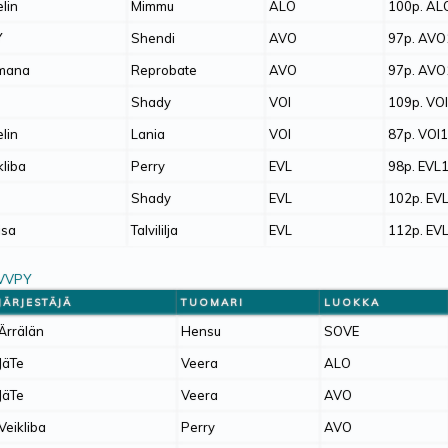
elin
Mimmu
ALO
100p. A
Y
Shendi
AVO
97p. AVO
mana
Reprobate
AVO
97p. AV
Shady
VOI
109p. VO
elin
Lania
VOI
87p. VOI
kliba
Perry
EVL
98p. EVL
Shady
EVL
102p. EV
isa
Talvililja
EVL
112p. EV
 VVPY
JÄRJESTÄJÄ
TUOMARI
LUOKKA
Ärrälän
Hensu
SOVE
JäTe
Veera
ALO
JäTe
Veera
AVO
Veikliba
Perry
AVO