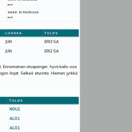
evm
eeee. ei tiedossa
evm
LUOKKA
TULOS
JUN
ERI3 SA
JUN
ERI2 SA
t. Erinomainen otsapenger, hyvä kallo-osa.
gon linjat. Selkeä eturinta. Hieman jyrkkä
TULOS
NOU1
ALO1
ALO1