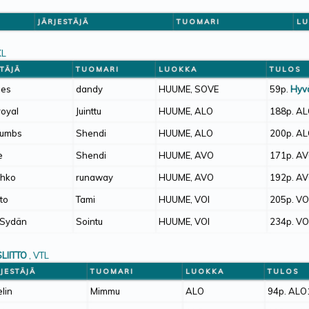
JÄRJESTÄJÄ
TUOMARI
L
KL
STÄJÄ
TUOMARI
LUOKKA
TULOS
bes
dandy
HUUME, SOVE
59p.
Hyv
oyal
Juinttu
HUUME, ALO
188p. A
Jumbs
Shendi
HUUME, ALO
200p. A
e
Shendi
HUUME, AVO
171p. A
chko
runaway
HUUME, AVO
192p. A
to
Tami
HUUME, VOI
205p. VO
 Sydän
Sointu
HUUME, VOI
234p. VO
LIITTO
, VTL
RJESTÄJÄ
TUOMARI
LUOKKA
TULOS
elin
Mimmu
ALO
94p. ALO