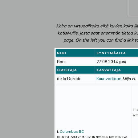
Koira on virtuaalikoira eikä kuvien koira li
kotisivuille, josta saat enemmän tietoa ku
page. On the left you can find a link
NIMI
SYNTYMÄAIKA
Rani
27.08.2014
(JUN)
OMISTAJA
KASVATTAJA
de la Dorado
Kuunvarkaan
Milja H.
ii.
ev
i.
Columbus BC
BH Jk3 vHpoK1 vNM-13 vFIN NVA vFIN KVA vFIN TVA