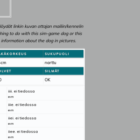
 löydät linkin kuvan ottajan mailiin/kennelin
othing to do with this sim-game dog or this
information about the dog in pictures.
ÄKÄKORKEUS
SUKUPUOLI
5cm
narttu
OLVET
SILMÄT
0
OK
iiii. ei tiedossa
evm
iiie. ei tiedossa
evm
iiei. ei tiedossa
evm
iiee. ei tiedossa
evm