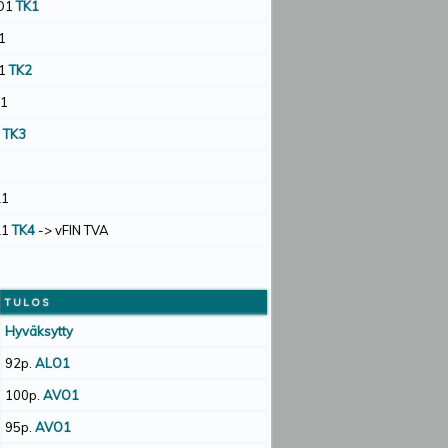
LO1
TK1
1
O1
TK2
I1
1
TK3
1
L1
L1
TK4
-> vFIN TVA
TULOS
Hyväksytty
92p.
ALO1
100p.
AVO1
95p.
AVO1