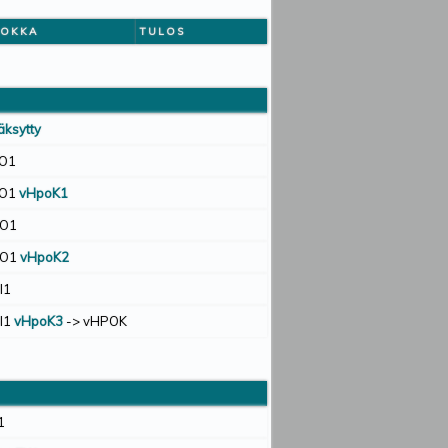
UOKKA
TULOS
äksytty
LO1
LO1
vHpoK1
VO1
VO1
vHpoK2
I1
I1
vHpoK3
-> vHPOK
1