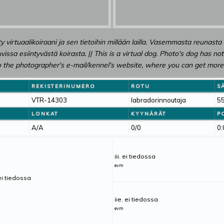
ity virtuaalikoiraani ja sen tietoihin millään lailla. Vasemmasta reunasta
vissa esiintyvästä koirasta. || This is a virtual dog. Photo's dog has n
 to the photographer's e-mail/kennel's website, where you can get more 
REKISTERINUMERO
ROTU
S
VTR-14303
labradorinnoutaja
5
LONKAT
KYYNÄRÄT
P
A/A
0/0
0:
iii. ei tiedossa
evm
 ei tiedossa
m
iie. ei tiedossa
evm