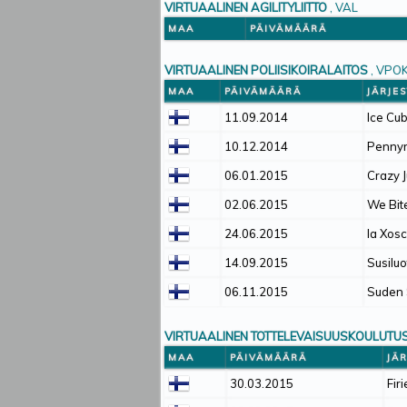
VIRTUAALINEN AGILITYLIITTO
, VAL
MAA
PÄIVÄMÄÄRÄ
VIRTUAALINEN POLIISIKOIRALAITOS
, VPO
MAA
PÄIVÄMÄÄRÄ
JÄRJE
11.09.2014
Ice Cu
10.12.2014
Pennyr
06.01.2015
Crazy 
02.06.2015
We Bit
24.06.2015
la Xos
14.09.2015
Susiluo
06.11.2015
Suden
VIRTUAALINEN TOTTELEVAISUUSKOULUTUS
MAA
PÄIVÄMÄÄRÄ
JÄ
30.03.2015
Firi