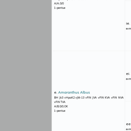
A/A, 0/0
1-pentue
ie.
ev
ei
ev
e.
Amaranthus Albus
BH Jk3 vHpoK2 vJM-13 vFIN JVA vFIN KVA vFIN NVA
vFIN TVA
A/B, 0/0, OK
1-pentue
ee
ev