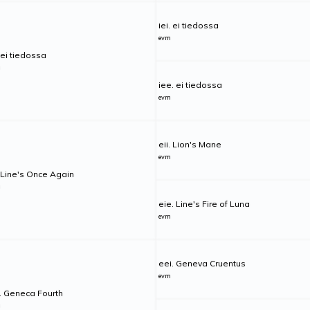
iei. ei tiedossa
evm
 ei tiedossa
m
iee. ei tiedossa
evm
eii. Lion's Mane
evm
. Line's Once Again
m
eie. Line's Fire of Luna
evm
eei. Geneva Cruentus
evm
. Geneca Fourth
m