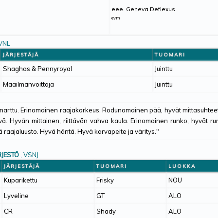
eee. Geneva Deflexus
evm
YVNL
JÄRJESTÄJÄ
TUOMARI
Shaghas & Pennyroyal
Juinttu
Maailmanvoittaja
Juinttu
inarttu. Erinomainen raajakorkeus. Rodunomainen pää, hyvät mittasuhtee
vä. Hyvän mittainen, riittävän vahva kaula. Erinomainen runko, hyvät run
 raajaluusto. Hyvä häntä. Hyvä karvapeite ja väritys."
JESTÖ
, VSNJ
JÄRJESTÄJÄ
TUOMARI
LUOKKA
Kuparikettu
Frisky
NOU
Lyveline
GT
ALO
CR
Shady
ALO