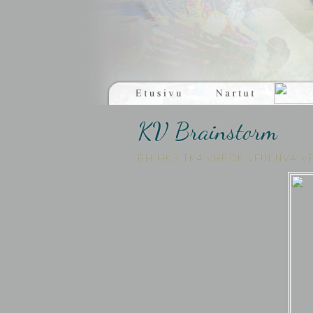
KV Brainstorm
BH HK3 TK4 vHPOK vFIN NVA vF