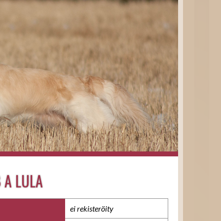
 A LULA
ei rekisteröity