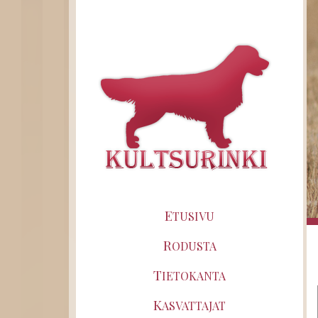
E
TUSIVU
R
ODUSTA
T
IETOKANTA
K
ASVATTAJAT