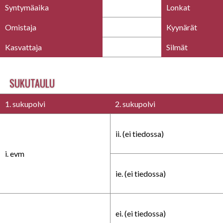
Syntymäaika
Lonkat
Omistaja
Kyynärät
Kasvattaja
Silmät
SUKUTAULU
1. sukupolvi
2. sukupolvi
ii. (ei tiedossa)
i. evm
ie. (ei tiedossa)
ei. (ei tiedossa)