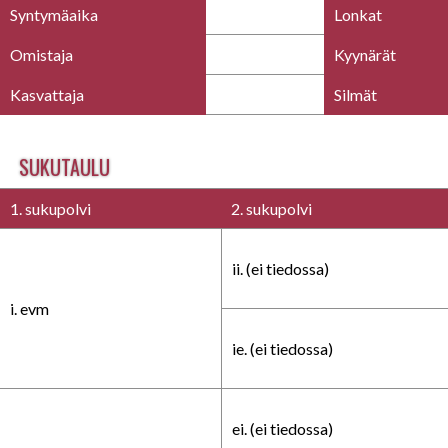
Syntymäaika
Lonkat
Omistaja
Kyynärät
Kasvattaja
Silmät
SUKUTAULU
1. sukupolvi
2. sukupolvi
ii. (ei tiedossa)
i. evm
ie. (ei tiedossa)
ei. (ei tiedossa)