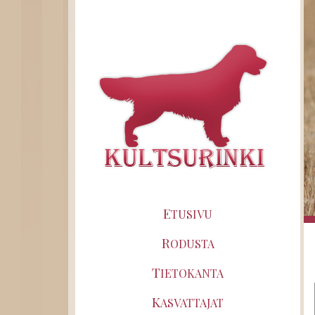
E
TUSIVU
R
ODUSTA
T
IETOKANTA
K
ASVATTAJAT