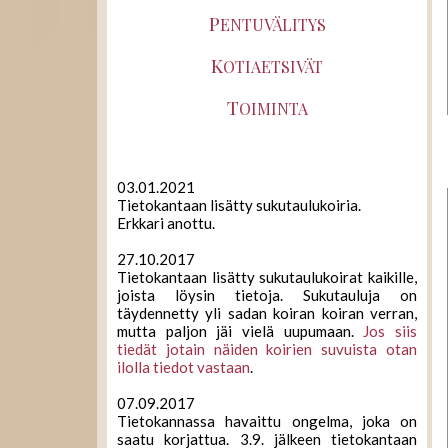
P
ENTUVÄLITYS
K
OTIAETSIVÄT
T
OIMINTA
03.01.2021
Tietokantaan lisätty sukutaulukoiria.
Erkkari anottu.
27.10.2017
Tietokantaan lisätty sukutaulukoirat kaikille,
joista löysin tietoja. Sukutauluja on
täydennetty yli sadan koiran koiran verran,
mutta paljon jäi vielä uupumaan.
Jos siis
tiedät jotain näiden koirien suvuista otan
ilolla tiedot vastaan
.
07.09.2017
Tietokannassa havaittu ongelma, joka on
saatu korjattua. 3.9. jälkeen tietokantaan