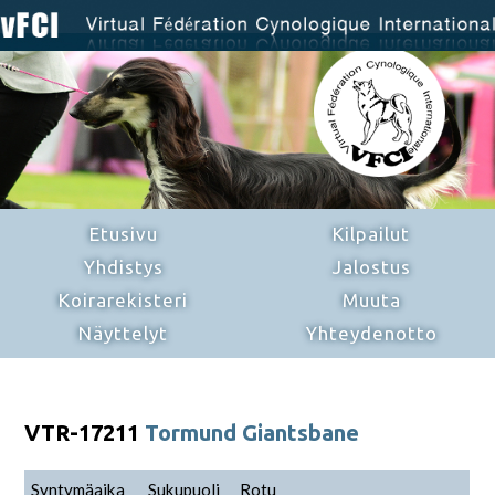
Etusivu
Kilpailut
Yhdistys
Jalostus
Koirarekisteri
Muuta
Näyttelyt
Yhteydenotto
VTR-17211
Tormund Giantsbane
Syntymäaika
Sukupuoli
Rotu