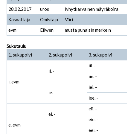
28.02.2017
uros
lyhytkarvainen mäyräkoira
Kasvattaja
Omistaja
Väri
evm
Eilwen
musta punaisin merkein
Sukutaulu
1. sukupolvi
2. sukupolvi
3. sukupolvi
iii. -
ii. -
iie. -
i. evm
iei. -
ie. -
iee. -
eii. -
ei. -
eie. -
e. evm
eei. -