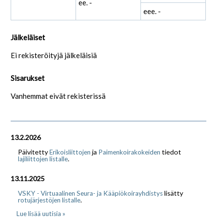
ee. -
eee. -
Jälkeläiset
Ei rekisteröityjä jälkeläisiä
Sisarukset
Vanhemmat eivät rekisterissä
13.2.2026
Päivitetty
ja
tiedot
Erikoisliittojen
Paimenkoirakokeiden
.
lajiliittojen listalle
13.11.2025
lisätty
VSKY - Virtuaalinen Seura- ja Kääpiökoirayhdistys
.
rotujärjestöjen listalle
Lue lisää uutisia »