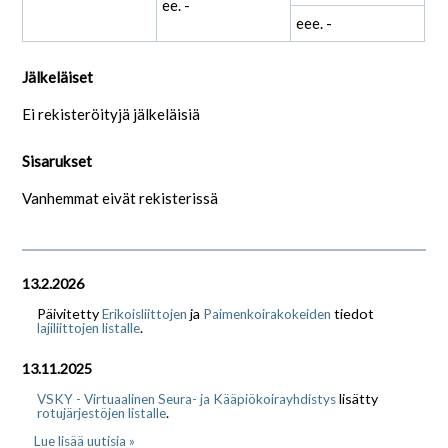
ee. -
eee. -
Jälkeläiset
Ei rekisteröityjä jälkeläisiä
Sisarukset
Vanhemmat eivät rekisterissä
13.2.2026
Päivitetty
ja
tiedot
Erikoisliittojen
Paimenkoirakokeiden
.
lajiliittojen listalle
13.11.2025
lisätty
VSKY - Virtuaalinen Seura- ja Kääpiökoirayhdistys
.
rotujärjestöjen listalle
Lue lisää uutisia »