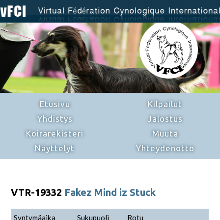
Etusivu
Kilpailut
Yhdistys
Jalostus
Koirarekisteri
Muuta
Näyttelyt
Yhteydenotto
VTR-19332
Fakez Mind iz Stuck
Syntymäaika
Sukupuoli
Rotu