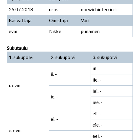
25.07.2018
uros
norwichinterrieri
Kasvattaja
Omistaja
Väri
evm
Nikke
punainen
Sukutaulu
1. sukupolvi
2. sukupolvi
3. sukupolvi
iii. -
ii. -
iie. -
i. evm
iei. -
ie. -
iee. -
eii. -
ei. -
eie. -
e. evm
eei. -