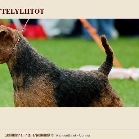
TTELYLIITOT
Sisöllönhallinta järjestelmä ©
Tikankontti.net - Connor