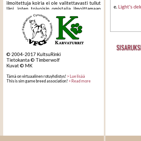
ilmoitettuja koiria ei ole valitettavasti tullut
e.
Light's del
läpi, joten toivoisin omistajia ilmoittamaan
koirat uudelleen.
17.08.2017
Tietokannasta löytyy nyt myös tilastot
koirien määrästä tietokannassa sekä
terveystilastot!
SISARUKS
16.08.2017
© 2004-2017 KultsuRinki
Uudistettu tietokanta toiminnassa!
Tietokanta © Timberwolf
Kasvattajalistalle voi nyt myös ilmoittaa
Kuvat © MK
kennelinsä lomakkeen kautta.
Tämä on virtuaalinen rotuyhdistys!
> Lue lisää
This is sim game breed association!
> Read more
10.08.2017
Pentuvälitys sekä uutta kotia etsivien listat
ovat taas käytössä!
09.08.2017
Sivujen muutostyöt aloitettu. Tietokanta,
pentuvälitys ja kotiaetsivien listat eivät ole
toistaiseksi käytettävissä.
24.09.2015
Uusi ulkoasu. Tekstit käyty läpi ja muutettu