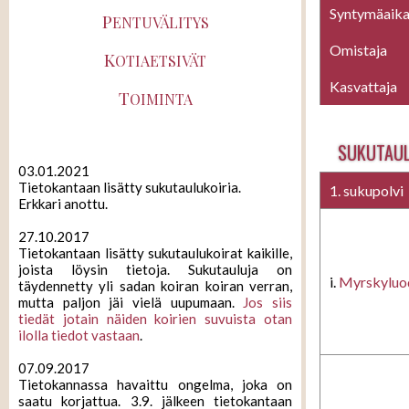
Syntymäaik
P
ENTUVÄLITYS
Omistaja
K
OTIAETSIVÄT
Kasvattaja
T
OIMINTA
SUKUTAU
03.01.2021
Tietokantaan lisätty sukutaulukoiria.
1. sukupolvi
Erkkari anottu.
27.10.2017
Tietokantaan lisätty sukutaulukoirat kaikille,
joista löysin tietoja. Sukutauluja on
i.
Myrskyluo
täydennetty yli sadan koiran koiran verran,
mutta paljon jäi vielä uupumaan.
Jos siis
tiedät jotain näiden koirien suvuista otan
ilolla tiedot vastaan
.
07.09.2017
Tietokannassa havaittu ongelma, joka on
saatu korjattua. 3.9. jälkeen tietokantaan