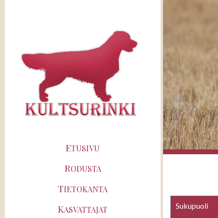
E
TUSIVU
R
ODUSTA
T
IETOKANTA
Sukupuoli
K
ASVATTAJAT