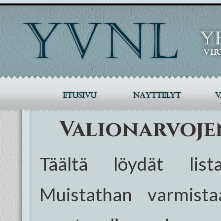
Valionarvoje
Täältä löydät list
Muistathan varmistaa