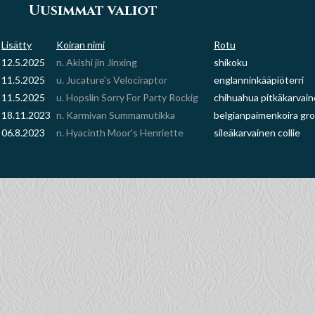
Uusimmat valiot
Lisätty
Koiran nimi
Rotu
12.5.2025
n. Akishi jin Jinxing
shikoku
11.5.2025
u. Jucature's Velociraptor
englanninkääpiöterri
11.5.2025
u. Hopslin Sorry For Party Rockig
chihuahua pitkäkarvai
18.11.2023
n. Karmivan Summamutikka
belgianpaimenkoira gr
06.8.2023
n. Hyacinth Moor's Henriette
sileäkarvainen collie