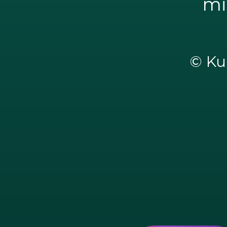
mi
© Kul