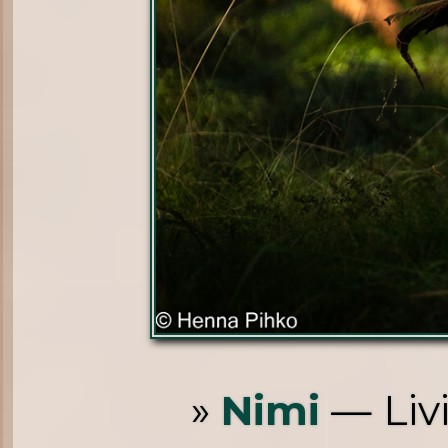
»
Nimi
— Livi