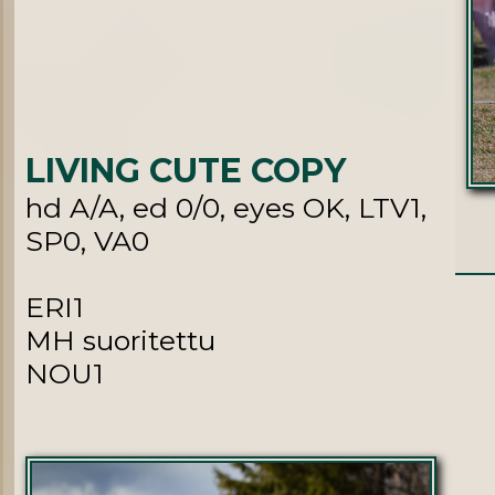
LIVING CUTE COPY
hd A/A, ed 0/0, eyes OK, LTV1,
SP0, VA0
ERI1
MH suoritettu
NOU1