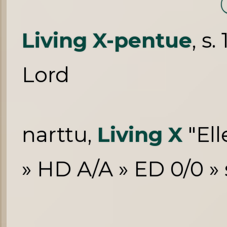
Living X-pentue
, s
Lord
narttu,
Living X
"Ell
» HD A/A » ED 0/0 » 