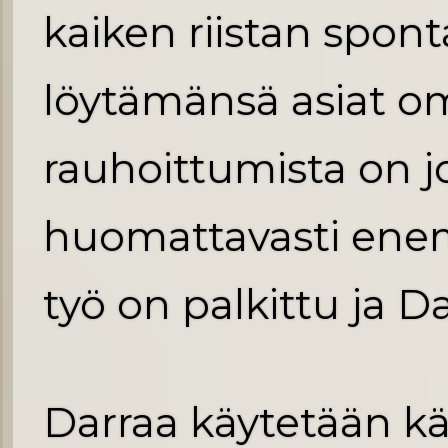
kaiken riistan spon
löytämänsä asiat om
rauhoittumista on 
huomattavasti ene
työ on palkittu ja D
Darraa käytetään k