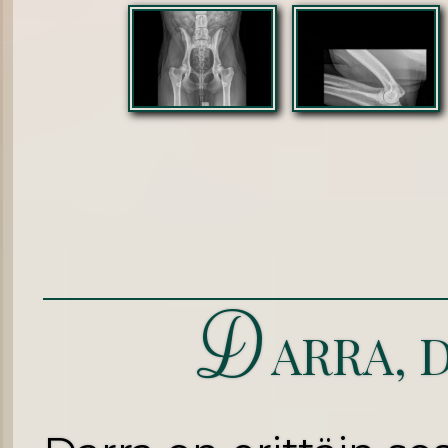
D
ARRA, D