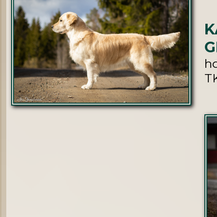
K
G
hd
T