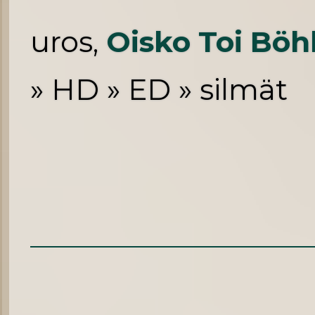
uros,
Oisko Toi Böh
» HD » ED » silmät