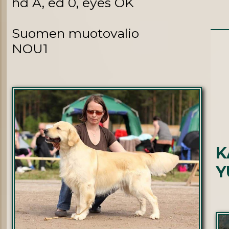
hd A, ed 0, eyes OK
Suomen muotovalio
NOU1
K
Y