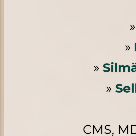
»
»
Silm
»
Se
CMS, MD,