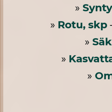
»
Synt
»
Rotu, skp
»
Säk
»
Kasvatt
»
Om