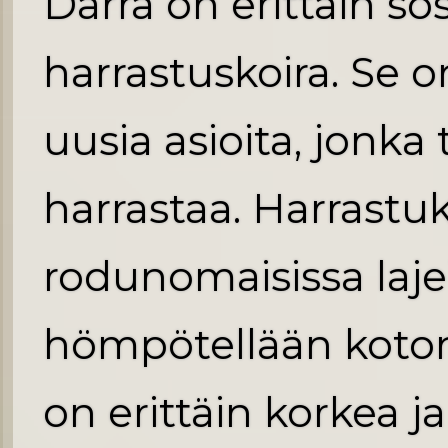
Darra on erittäin sos
harrastuskoira. Se
uusia asioita, jonka
harrastaa. Harrastu
rodunomaisissa lajei
hömpötellään kotona 
on erittäin korkea j