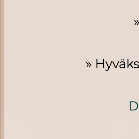
» Hyväk
D