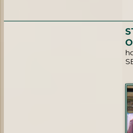
S
O
hd
S