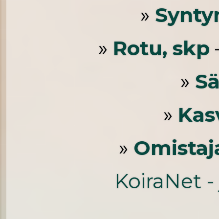
»
Synty
»
Rotu, skp
»
S
»
Kas
»
Omistaj
KoiraNet -