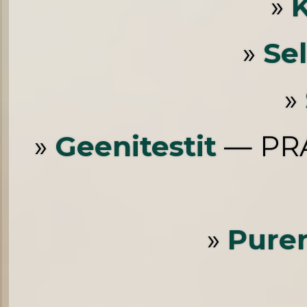
»
»
Se
»
»
Geenitestit
— PRA
»
Pure