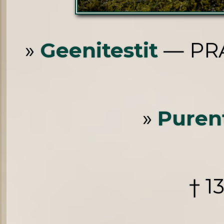
»
Geenitestit
— PRA
»
Puren
† 1