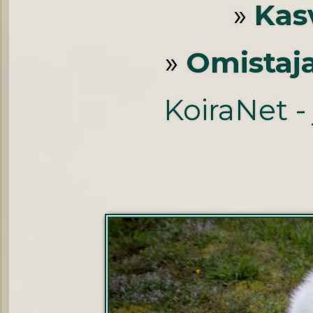
»
Kas
»
Omistaj
KoiraNet -