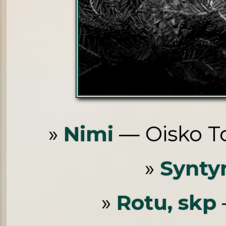
»
Nimi
— Oisko To
»
Synty
»
Rotu, skp