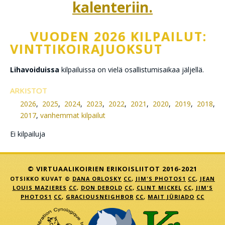
kalenteriin.
VUODEN 2026 KILPAILUT:
VINTTIKOIRAJUOKSUT
Lihavoiduissa
kilpailuissa on vielä osallistumisaikaa jäljellä.
ARKISTOT
2026
,
2025
,
2024
,
2023
,
2022
,
2021
,
2020
,
2019
,
2018
,
2017
,
vanhemmat kilpailut
Ei kilpailuja
© VIRTUAALIKOIRIEN ERIKOISLIITOT 2016-2021
OTSIKKO KUVAT ©
DANA ORLOSKY
CC
,
JIM'S PHOTOS1
CC
,
JEAN
LOUIS MAZIERES
CC
,
DON DEBOLD
CC
,
CLINT MICKEL
CC
,
JIM'S
PHOTOS1
CC
,
GRACIOUSNEIGHBOR
CC
,
MAIT JÜRIADO
CC