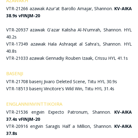
AZAWAKH
VTR-21266 azawak Azur'at Barollo Amajar, Shannon.
KV-AIKA
38.9s vFINJM-20
VTR-20937 azawak G'azar Kalisha Al-N'umrah, Shannon. HYL
40.2s
VTR-17349 azawak Hala Ashraqat al Sahra's, Shannon. HYL
40.8s
VTR-21033 azawak Gennadiy Rouben Izaak, Crissu HYL 41.1s
BASENJI
VTR-21708 basenj Jivaro Deleted Scene, Tiitu HYL 30.9s
VTR-18513 basenj Vincitore's Wild Win, Tiitu HYL 31.4s
ENGLANNINVINTTIKOIRA
VTR-21536 engvin Expecto Patronum, Shannon.
KV-AIKA
37.4s vFINJM-20
VTR-20916 engvin Saragis Half a Million, Shannon.
KV-AIKA
37.8s