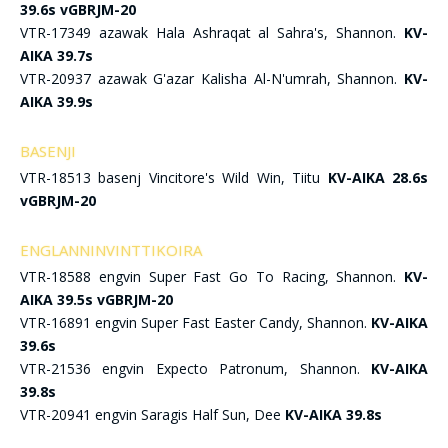
39.6s vGBRJM-20
VTR-17349 azawak Hala Ashraqat al Sahra's, Shannon.
KV-
AIKA 39.7s
VTR-20937 azawak G'azar Kalisha Al-N'umrah, Shannon.
KV-
AIKA 39.9s
BASENJI
VTR-18513 basenj Vincitore's Wild Win, Tiitu
KV-AIKA 28.6s
vGBRJM-20
ENGLANNINVINTTIKOIRA
VTR-18588 engvin Super Fast Go To Racing, Shannon.
KV-
AIKA 39.5s vGBRJM-20
VTR-16891 engvin Super Fast Easter Candy, Shannon.
KV-AIKA
39.6s
VTR-21536 engvin Expecto Patronum, Shannon.
KV-AIKA
39.8s
VTR-20941 engvin Saragis Half Sun, Dee
KV-AIKA 39.8s