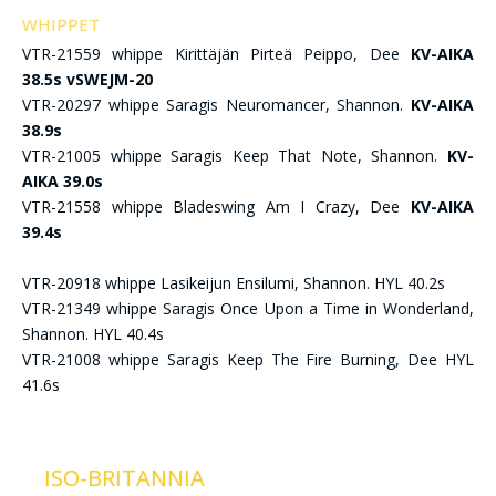
WHIPPET
VTR-21559 whippe Kirittäjän Pirteä Peippo, Dee
KV-AIKA
38.5s vSWEJM-20
VTR-20297 whippe Saragis Neuromancer, Shannon.
KV-AIKA
38.9s
VTR-21005 whippe Saragis Keep That Note, Shannon.
KV-
AIKA 39.0s
VTR-21558 whippe Bladeswing Am I Crazy, Dee
KV-AIKA
39.4s
VTR-20918 whippe Lasikeijun Ensilumi, Shannon. HYL 40.2s
VTR-21349 whippe Saragis Once Upon a Time in Wonderland,
Shannon. HYL 40.4s
VTR-21008 whippe Saragis Keep The Fire Burning, Dee HYL
41.6s
ISO-BRITANNIA