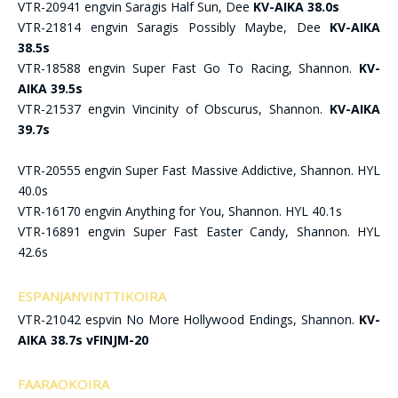
VTR-20941 engvin Saragis Half Sun, Dee
KV-AIKA 38.0s
VTR-21814 engvin Saragis Possibly Maybe, Dee
KV-AIKA
38.5s
VTR-18588 engvin Super Fast Go To Racing, Shannon.
KV-
AIKA 39.5s
VTR-21537 engvin Vincinity of Obscurus, Shannon.
KV-AIKA
39.7s
VTR-20555 engvin Super Fast Massive Addictive, Shannon. HYL
40.0s
VTR-16170 engvin Anything for You, Shannon. HYL 40.1s
VTR-16891 engvin Super Fast Easter Candy, Shannon. HYL
42.6s
ESPANJANVINTTIKOIRA
VTR-21042 espvin No More Hollywood Endings, Shannon.
KV-
AIKA 38.7s vFINJM-20
FAARAOKOIRA