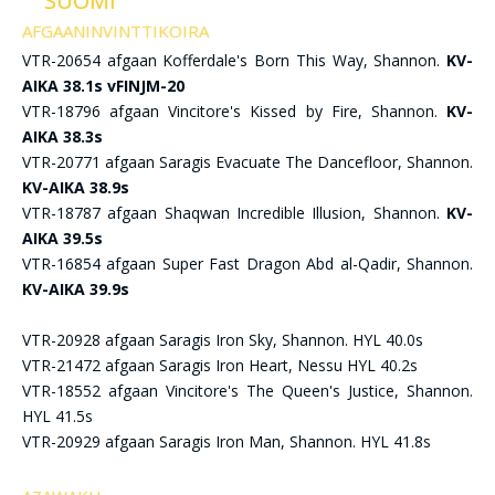
SUOMI
AFGAANINVINTTIKOIRA
VTR-20654 afgaan Kofferdale's Born This Way, Shannon.
KV-
AIKA 38.1s vFINJM-20
VTR-18796 afgaan Vincitore's Kissed by Fire, Shannon.
KV-
AIKA 38.3s
VTR-20771 afgaan Saragis Evacuate The Dancefloor, Shannon.
KV-AIKA 38.9s
VTR-18787 afgaan Shaqwan Incredible Illusion, Shannon.
KV-
AIKA 39.5s
VTR-16854 afgaan Super Fast Dragon Abd al-Qadir, Shannon.
KV-AIKA 39.9s
VTR-20928 afgaan Saragis Iron Sky, Shannon. HYL 40.0s
VTR-21472 afgaan Saragis Iron Heart, Nessu HYL 40.2s
VTR-18552 afgaan Vincitore's The Queen's Justice, Shannon.
HYL 41.5s
VTR-20929 afgaan Saragis Iron Man, Shannon. HYL 41.8s