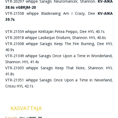
VTR-20297 whippe Saragis Neuromancer, Shannon.
KV-AIKA
38.6s vGBRJM-20
VTR-21558 whippe Bladeswing Am I Crazy, Dee
KV-AIKA
39.7s
VTR-21559 whippe Kirittäjän Pirteä Peippo, Dee HYL 40.1s
VTR-20918 whippe Lasikeijun Ensilumi, Shannon. HYL 40.6s
VTR-21008 whippe Saragis Keep The Fire Burning, Dee HYL
40.9s
VTR-21349 whippe Saragis Once Upon a Time in Wonderland,
Shannon. HYL 41.4s
VTR-21005 whippe Saragis Keep That Note, Shannon. HYL
41.8s
VTR-21351 whippe Saragis Once Upon a Time in Neverland,
Crissu HYL 42.1s
KASVATTAJA