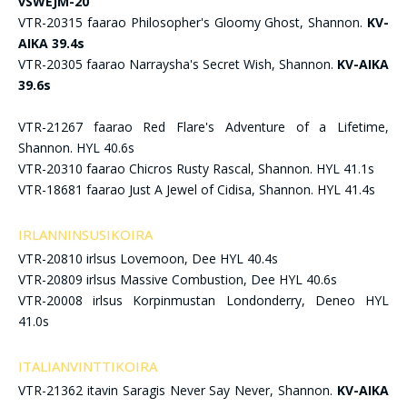
vSWEJM-20
VTR-20315 faarao Philosopher's Gloomy Ghost, Shannon.
KV-
AIKA 39.4s
VTR-20305 faarao Narraysha's Secret Wish, Shannon.
KV-AIKA
39.6s
VTR-21267 faarao Red Flare's Adventure of a Lifetime,
Shannon. HYL 40.6s
VTR-20310 faarao Chicros Rusty Rascal, Shannon. HYL 41.1s
VTR-18681 faarao Just A Jewel of Cidisa, Shannon. HYL 41.4s
IRLANNINSUSIKOIRA
VTR-20810 irlsus Lovemoon, Dee HYL 40.4s
VTR-20809 irlsus Massive Combustion, Dee HYL 40.6s
VTR-20008 irlsus Korpinmustan Londonderry, Deneo HYL
41.0s
ITALIANVINTTIKOIRA
VTR-21362 itavin Saragis Never Say Never, Shannon.
KV-AIKA