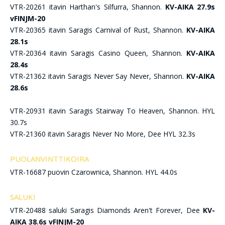
VTR-20261 itavin Harthan's Silfurra, Shannon.
KV-AIKA 27.9s
vFINJM-20
VTR-20365 itavin Saragis Carnival of Rust, Shannon.
KV-AIKA
28.1s
VTR-20364 itavin Saragis Casino Queen, Shannon.
KV-AIKA
28.4s
VTR-21362 itavin Saragis Never Say Never, Shannon.
KV-AIKA
28.6s
VTR-20931 itavin Saragis Stairway To Heaven, Shannon. HYL
30.7s
VTR-21360 itavin Saragis Never No More, Dee HYL 32.3s
PUOLANVINTTIKOIRA
VTR-16687 puovin Czarownica, Shannon. HYL 44.0s
SALUKI
VTR-20488 saluki Saragis Diamonds Aren't Forever, Dee
KV-
AIKA 38.6s vFINJM-20