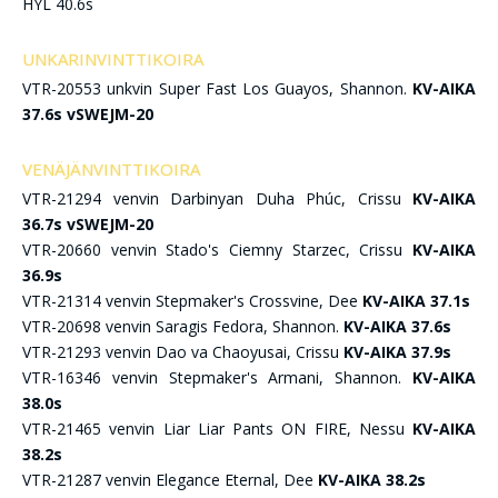
HYL 40.6s
UNKARINVINTTIKOIRA
VTR-20553 unkvin Super Fast Los Guayos, Shannon.
KV-AIKA
37.6s vSWEJM-20
VENÄJÄNVINTTIKOIRA
VTR-21294 venvin Darbinyan Duha Phúc, Crissu
KV-AIKA
36.7s vSWEJM-20
VTR-20660 venvin Stado's Ciemny Starzec, Crissu
KV-AIKA
36.9s
VTR-21314 venvin Stepmaker's Crossvine, Dee
KV-AIKA 37.1s
VTR-20698 venvin Saragis Fedora, Shannon.
KV-AIKA 37.6s
VTR-21293 venvin Dao va Chaoyusai, Crissu
KV-AIKA 37.9s
VTR-16346 venvin Stepmaker's Armani, Shannon.
KV-AIKA
38.0s
VTR-21465 venvin Liar Liar Pants ON FIRE, Nessu
KV-AIKA
38.2s
VTR-21287 venvin Elegance Eternal, Dee
KV-AIKA 38.2s