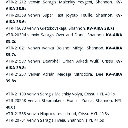
VTR-21212 venvin Saragis Malenkiy Yevgeni, Shannon.
KV-
AIKA 38.5s
VTR-20358 venvin Super Fast Joyeux Feuille, Shannon.
KV-
AIKA 38.6s
VTR-16683 venvin Gretskovskaja, Shannon.
KV-AIKA 38.7s
VTR-20304 venvin Saragis Over and Done, Shannon.
KV-AIKA
39.2s
VTR-21021 venvin Ivanka Bolshoi Mileja, Shannon.
KV-AIKA
39.7s
VTR-21587 venvin Dearbháil Urban Arkadi Wulf, Crissu
KV-
AIKA 39.8s
VTR-21257 venvin Adrián Medéja Mitrodóra, Dee
KV-AIKA
39.8s
VTR-21100 venvin Saragis Malenkiy Volya, Crissu HYL 40.1s
VTR-20268 venvin Stepmaker's Fiori di Zucca, Shannon. HYL
40.6s
VTR-21588 venvin Hippocrates I'timad, Crissu HYL 40.8s
VTR-20701 venvin Saragis Fiveia, Shannon. HYL 41.6s