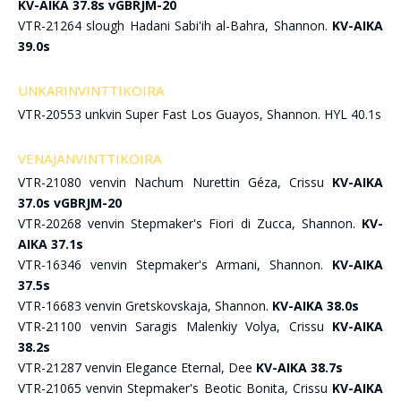
KV-AIKA 37.8s vGBRJM-20
VTR-21264 slough Hadani Sabi'ih al-Bahra, Shannon.
KV-AIKA
39.0s
UNKARINVINTTIKOIRA
VTR-20553 unkvin Super Fast Los Guayos, Shannon. HYL 40.1s
VENÄJÄNVINTTIKOIRA
VTR-21080 venvin Nachum Nurettin Géza, Crissu
KV-AIKA
37.0s vGBRJM-20
VTR-20268 venvin Stepmaker's Fiori di Zucca, Shannon.
KV-
AIKA 37.1s
VTR-16346 venvin Stepmaker's Armani, Shannon.
KV-AIKA
37.5s
VTR-16683 venvin Gretskovskaja, Shannon.
KV-AIKA 38.0s
VTR-21100 venvin Saragis Malenkiy Volya, Crissu
KV-AIKA
38.2s
VTR-21287 venvin Elegance Eternal, Dee
KV-AIKA 38.7s
VTR-21065 venvin Stepmaker's Beotic Bonita, Crissu
KV-AIKA