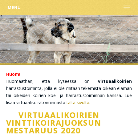
MENU
Huom!
Huomaathan, että kyseessä on
virtuaalikoirien
harrastustoiminta, jolla ei ole mitään tekemistä oikean elämän
tai oikeiden koirien koe- ja harrastustoiminnan kanssa. Lue
lisää virtuaalikoiratoiminnasta
tältä sivulta
.
VIRTUAALIKOIRIEN
VINTTIKOIRAJUOKSUN
MESTARUUS 2020