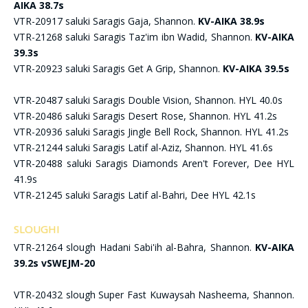
AIKA 38.7s
VTR-20917 saluki Saragis Gaja, Shannon.
KV-AIKA 38.9s
VTR-21268 saluki Saragis Taz'im ibn Wadid, Shannon.
KV-AIKA
39.3s
VTR-20923 saluki Saragis Get A Grip, Shannon.
KV-AIKA 39.5s
VTR-20487 saluki Saragis Double Vision, Shannon. HYL 40.0s
VTR-20486 saluki Saragis Desert Rose, Shannon. HYL 41.2s
VTR-20936 saluki Saragis Jingle Bell Rock, Shannon. HYL 41.2s
VTR-21244 saluki Saragis Latif al-Aziz, Shannon. HYL 41.6s
VTR-20488 saluki Saragis Diamonds Aren't Forever, Dee HYL
41.9s
VTR-21245 saluki Saragis Latif al-Bahri, Dee HYL 42.1s
SLOUGHI
VTR-21264 slough Hadani Sabi'ih al-Bahra, Shannon.
KV-AIKA
39.2s vSWEJM-20
VTR-20432 slough Super Fast Kuwaysah Nasheema, Shannon.