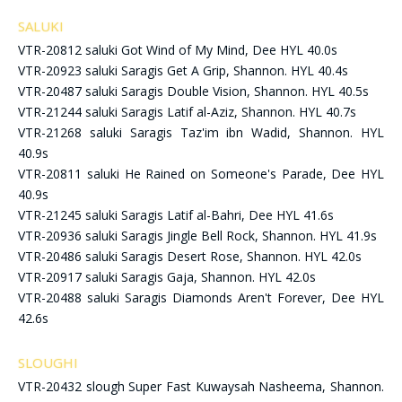
SALUKI
VTR-20812 saluki Got Wind of My Mind, Dee HYL 40.0s
VTR-20923 saluki Saragis Get A Grip, Shannon. HYL 40.4s
VTR-20487 saluki Saragis Double Vision, Shannon. HYL 40.5s
VTR-21244 saluki Saragis Latif al-Aziz, Shannon. HYL 40.7s
VTR-21268 saluki Saragis Taz'im ibn Wadid, Shannon. HYL
40.9s
VTR-20811 saluki He Rained on Someone's Parade, Dee HYL
40.9s
VTR-21245 saluki Saragis Latif al-Bahri, Dee HYL 41.6s
VTR-20936 saluki Saragis Jingle Bell Rock, Shannon. HYL 41.9s
VTR-20486 saluki Saragis Desert Rose, Shannon. HYL 42.0s
VTR-20917 saluki Saragis Gaja, Shannon. HYL 42.0s
VTR-20488 saluki Saragis Diamonds Aren't Forever, Dee HYL
42.6s
SLOUGHI
VTR-20432 slough Super Fast Kuwaysah Nasheema, Shannon.