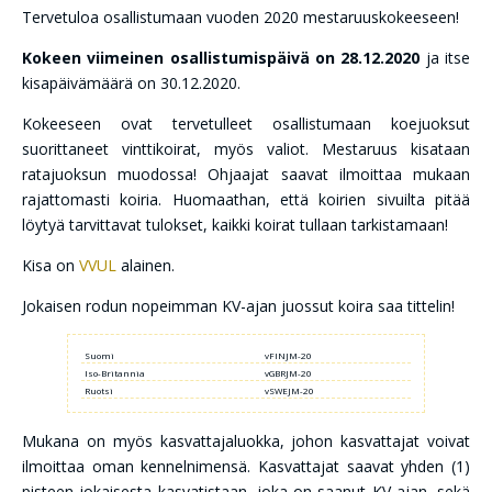
Tervetuloa osallistumaan vuoden 2020 mestaruuskokeeseen!
Kokeen viimeinen osallistumispäivä on 28.12.2020
ja itse
kisapäivämäärä on 30.12.2020.
Kokeeseen ovat tervetulleet osallistumaan koejuoksut
suorittaneet vinttikoirat, myös valiot. Mestaruus kisataan
ratajuoksun muodossa! Ohjaajat saavat ilmoittaa mukaan
rajattomasti koiria. Huomaathan, että koirien sivuilta pitää
löytyä tarvittavat tulokset, kaikki koirat tullaan tarkistamaan!
Kisa on
VVUL
alainen.
Jokaisen rodun nopeimman KV-ajan juossut koira saa tittelin!
Suomi
vFINJM-20
Iso-Britannia
vGBRJM-20
Ruotsi
vSWEJM-20
Mukana on myös kasvattajaluokka, johon kasvattajat voivat
ilmoittaa oman kennelnimensä. Kasvattajat saavat yhden (1)
pisteen jokaisesta kasvatistaan, joka on saanut KV-ajan, sekä