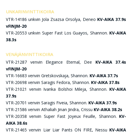
UNKARINVINTTIKOIRA
VTR-14186 unkvin Jola Zsazsa Orsolya, Deneo
KV-AIKA 37.9s
vFINJM-20
VTR-20553 unkvin Super Fast Los Guayos, Shannon.
KV-AIKA
38.3s
VENÄJÄNVINTTIKOIRA
VTR-21287 venvin Elegance Eternal, Dee
KV-AIKA 37.4s
vFINJM-20
VTR-16683 venvin Gretskovskaja, Shannon.
KV-AIKA 37.7s
VTR-20698 venvin Saragis Fedora, Shannon.
KV-AIKA 37.8s
VTR-21021 venvin Ivanka Bolshoi Mileja, Shannon.
KV-AIKA
37.9s
VTR-20701 venvin Saragis Fiveia, Shannon.
KV-AIKA 37.9s
VTR-21586 venvin Athaliah Jinan Jindra, Crissu
KV-AIKA 38.2s
VTR-20358 venvin Super Fast Joyeux Feuille, Shannon.
KV-
AIKA 38.6s
VTR-21465 venvin Liar Liar Pants ON FIRE, Nessu
KV-AIKA