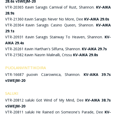
28.6s vSWEJM-20
VTR-20365 itavin Saragis Carnival of Rust, Shannon.
KV-AIKA
28.9s
VTR-21360 itavin Saragis Never No More, Dee
KV-AIKA 29.0s
VTR-20364 itavin Saragis Casino Queen, Shannon.
KV-AIKA
29.1s
VTR-20931 itavin Saragis Stairway To Heaven, Shannon.
KV-
AIKA 29.4s
VTR-20261 itavin Harthan's Silfurra, Shannon.
KV-AIKA 29.7s
VTR-21582 itavin Nasrin Malinalli, Crissu
KV-AIKA 29.8s
PUOLANVINTTIKOIRA
VTR-16687 puovin Czarownica, Shannon.
KV-AIKA 39.7s
vSWEJM-20
SALUKI
VTR-20812 saluki Got Wind of My Mind, Dee
KV-AIKA 38.7s
vSWEJM-20
VTR-20811 saluki He Rained on Someone's Parade, Dee
KV-