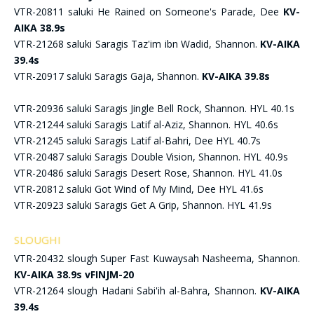
VTR-20811 saluki He Rained on Someone's Parade, Dee
KV-
AIKA 38.9s
VTR-21268 saluki Saragis Taz'im ibn Wadid, Shannon.
KV-AIKA
39.4s
VTR-20917 saluki Saragis Gaja, Shannon.
KV-AIKA 39.8s
VTR-20936 saluki Saragis Jingle Bell Rock, Shannon. HYL 40.1s
VTR-21244 saluki Saragis Latif al-Aziz, Shannon. HYL 40.6s
VTR-21245 saluki Saragis Latif al-Bahri, Dee HYL 40.7s
VTR-20487 saluki Saragis Double Vision, Shannon. HYL 40.9s
VTR-20486 saluki Saragis Desert Rose, Shannon. HYL 41.0s
VTR-20812 saluki Got Wind of My Mind, Dee HYL 41.6s
VTR-20923 saluki Saragis Get A Grip, Shannon. HYL 41.9s
SLOUGHI
VTR-20432 slough Super Fast Kuwaysah Nasheema, Shannon.
KV-AIKA 38.9s vFINJM-20
VTR-21264 slough Hadani Sabi'ih al-Bahra, Shannon.
KV-AIKA
39.4s