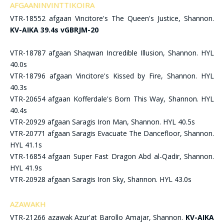
AFGAANINVINTTIKOIRA
VTR-18552 afgaan Vincitore's The Queen's Justice, Shannon.
KV-AIKA 39.4s vGBRJM-20
VTR-18787 afgaan Shaqwan Incredible Illusion, Shannon. HYL
40.0s
VTR-18796 afgaan Vincitore's Kissed by Fire, Shannon. HYL
40.3s
VTR-20654 afgaan Kofferdale's Born This Way, Shannon. HYL
40.4s
VTR-20929 afgaan Saragis Iron Man, Shannon. HYL 40.5s
VTR-20771 afgaan Saragis Evacuate The Dancefloor, Shannon.
HYL 41.1s
VTR-16854 afgaan Super Fast Dragon Abd al-Qadir, Shannon.
HYL 41.9s
VTR-20928 afgaan Saragis Iron Sky, Shannon. HYL 43.0s
AZAWAKH
VTR-21266 azawak Azur'at Barollo Amajar, Shannon.
KV-AIKA