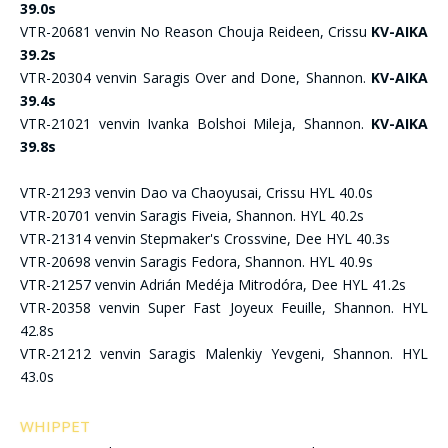
39.0s
VTR-20681 venvin No Reason Chouja Reideen, Crissu
KV-AIKA
39.2s
VTR-20304 venvin Saragis Over and Done, Shannon.
KV-AIKA
39.4s
VTR-21021 venvin Ivanka Bolshoi Mileja, Shannon.
KV-AIKA
39.8s
VTR-21293 venvin Dao va Chaoyusai, Crissu HYL 40.0s
VTR-20701 venvin Saragis Fiveia, Shannon. HYL 40.2s
VTR-21314 venvin Stepmaker's Crossvine, Dee HYL 40.3s
VTR-20698 venvin Saragis Fedora, Shannon. HYL 40.9s
VTR-21257 venvin Adrián Medéja Mitrodóra, Dee HYL 41.2s
VTR-20358 venvin Super Fast Joyeux Feuille, Shannon. HYL
42.8s
VTR-21212 venvin Saragis Malenkiy Yevgeni, Shannon. HYL
43.0s
WHIPPET