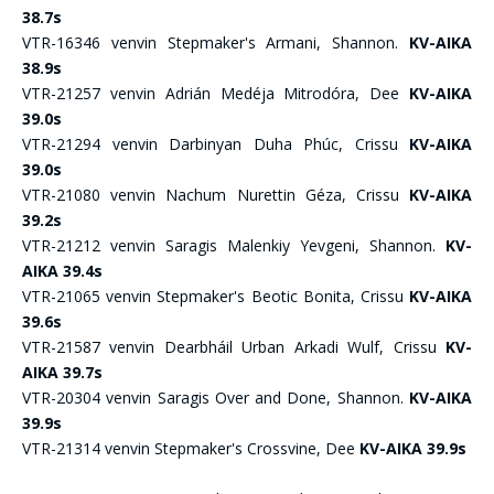
38.7s
VTR-16346 venvin Stepmaker's Armani, Shannon.
KV-AIKA
38.9s
VTR-21257 venvin Adrián Medéja Mitrodóra, Dee
KV-AIKA
39.0s
VTR-21294 venvin Darbinyan Duha Phúc, Crissu
KV-AIKA
39.0s
VTR-21080 venvin Nachum Nurettin Géza, Crissu
KV-AIKA
39.2s
VTR-21212 venvin Saragis Malenkiy Yevgeni, Shannon.
KV-
AIKA 39.4s
VTR-21065 venvin Stepmaker's Beotic Bonita, Crissu
KV-AIKA
39.6s
VTR-21587 venvin Dearbháil Urban Arkadi Wulf, Crissu
KV-
AIKA 39.7s
VTR-20304 venvin Saragis Over and Done, Shannon.
KV-AIKA
39.9s
VTR-21314 venvin Stepmaker's Crossvine, Dee
KV-AIKA 39.9s