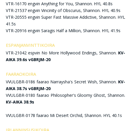
VTR-16170 engvin Anything for You, Shannon. HYL 40.8s
VTR-21537 engvin Vincinity of Obscurus, Shannon. HYL 40.9s
VTR-20555 engvin Super Fast Massive Addictive, Shannon. HYL
41.5s
VTR-20916 engvin Saragis Half a Million, Shannon. HYL 41.9s
ESPANJANVINTTIKOIRA
VTR-21042 espvin No More Hollywood Endings, Shannon.
KV-
AIKA 39.6s vGBRJM-20
FAARAOKOIRA
VVULGBR-0186 faarao Narraysha's Secret Wish, Shannon.
KV-
AIKA 38.7s vGBRJM-20
VVULGBR-0180 faarao Philosopher's Gloomy Ghost, Shannon.
KV-AIKA 38.9s
VVULGBR-0178 faarao Mi Desert Orchid, Shannon. HYL 40.1s
IRLANNINSUSIKOIRA