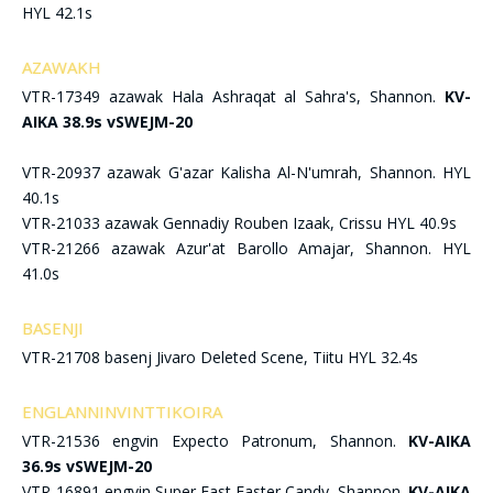
HYL 42.1s
AZAWAKH
VTR-17349 azawak Hala Ashraqat al Sahra's, Shannon.
KV-
AIKA 38.9s vSWEJM-20
VTR-20937 azawak G'azar Kalisha Al-N'umrah, Shannon. HYL
40.1s
VTR-21033 azawak Gennadiy Rouben Izaak, Crissu HYL 40.9s
VTR-21266 azawak Azur'at Barollo Amajar, Shannon. HYL
41.0s
BASENJI
VTR-21708 basenj Jivaro Deleted Scene, Tiitu HYL 32.4s
ENGLANNINVINTTIKOIRA
VTR-21536 engvin Expecto Patronum, Shannon.
KV-AIKA
36.9s vSWEJM-20
VTR-16891 engvin Super Fast Easter Candy, Shannon.
KV-AIKA