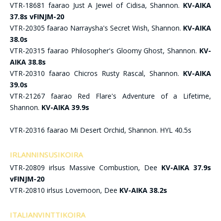
VTR-18681 faarao Just A Jewel of Cidisa, Shannon.
KV-AIKA
37.8s vFINJM-20
VTR-20305 faarao Narraysha's Secret Wish, Shannon.
KV-AIKA
38.0s
VTR-20315 faarao Philosopher's Gloomy Ghost, Shannon.
KV-
AIKA 38.8s
VTR-20310 faarao Chicros Rusty Rascal, Shannon.
KV-AIKA
39.0s
VTR-21267 faarao Red Flare's Adventure of a Lifetime,
Shannon.
KV-AIKA 39.9s
VTR-20316 faarao Mi Desert Orchid, Shannon. HYL 40.5s
IRLANNINSUSIKOIRA
VTR-20809 irlsus Massive Combustion, Dee
KV-AIKA 37.9s
vFINJM-20
VTR-20810 irlsus Lovemoon, Dee
KV-AIKA 38.2s
ITALIANVINTTIKOIRA