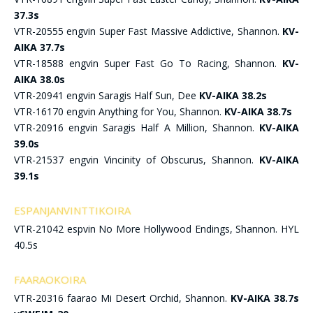
37.3s
VTR-20555 engvin Super Fast Massive Addictive, Shannon.
KV-
AIKA 37.7s
VTR-18588 engvin Super Fast Go To Racing, Shannon.
KV-
AIKA 38.0s
VTR-20941 engvin Saragis Half Sun, Dee
KV-AIKA 38.2s
VTR-16170 engvin Anything for You, Shannon.
KV-AIKA 38.7s
VTR-20916 engvin Saragis Half A Million, Shannon.
KV-AIKA
39.0s
VTR-21537 engvin Vincinity of Obscurus, Shannon.
KV-AIKA
39.1s
ESPANJANVINTTIKOIRA
VTR-21042 espvin No More Hollywood Endings, Shannon. HYL
40.5s
FAARAOKOIRA
VTR-20316 faarao Mi Desert Orchid, Shannon.
KV-AIKA 38.7s