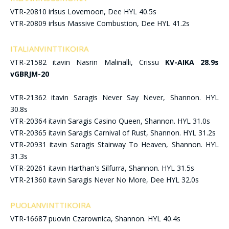
VTR-20810 irlsus Lovemoon, Dee HYL 40.5s
VTR-20809 irlsus Massive Combustion, Dee HYL 41.2s
ITALIANVINTTIKOIRA
VTR-21582 itavin Nasrin Malinalli, Crissu
KV-AIKA 28.9s
vGBRJM-20
VTR-21362 itavin Saragis Never Say Never, Shannon. HYL
30.8s
VTR-20364 itavin Saragis Casino Queen, Shannon. HYL 31.0s
VTR-20365 itavin Saragis Carnival of Rust, Shannon. HYL 31.2s
VTR-20931 itavin Saragis Stairway To Heaven, Shannon. HYL
31.3s
VTR-20261 itavin Harthan's Silfurra, Shannon. HYL 31.5s
VTR-21360 itavin Saragis Never No More, Dee HYL 32.0s
PUOLANVINTTIKOIRA
VTR-16687 puovin Czarownica, Shannon. HYL 40.4s