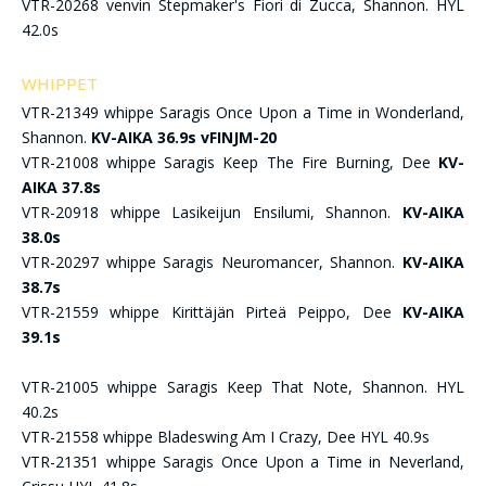
VTR-20268 venvin Stepmaker's Fiori di Zucca, Shannon. HYL
42.0s
WHIPPET
VTR-21349 whippe Saragis Once Upon a Time in Wonderland,
Shannon.
KV-AIKA 36.9s vFINJM-20
VTR-21008 whippe Saragis Keep The Fire Burning, Dee
KV-
AIKA 37.8s
VTR-20918 whippe Lasikeijun Ensilumi, Shannon.
KV-AIKA
38.0s
VTR-20297 whippe Saragis Neuromancer, Shannon.
KV-AIKA
38.7s
VTR-21559 whippe Kirittäjän Pirteä Peippo, Dee
KV-AIKA
39.1s
VTR-21005 whippe Saragis Keep That Note, Shannon. HYL
40.2s
VTR-21558 whippe Bladeswing Am I Crazy, Dee HYL 40.9s
VTR-21351 whippe Saragis Once Upon a Time in Neverland,