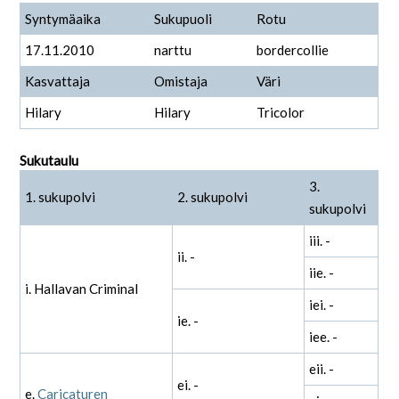
Syntymäaika
Sukupuoli
Rotu
17.11.2010
narttu
bordercollie
Kasvattaja
Omistaja
Väri
Hilary
Hilary
Tricolor
Sukutaulu
3.
1. sukupolvi
2. sukupolvi
sukupolvi
iii. -
ii. -
iie. -
i. Hallavan Criminal
iei. -
ie. -
iee. -
eii. -
ei. -
e.
Caricaturen