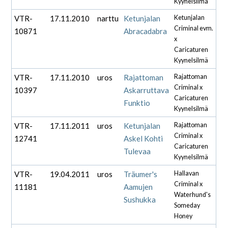
Kyynelsilmä
VTR-
17.11.2010
narttu
Ketunjalan
Ketunjalan
Criminal evm.
10871
Abracadabra
x
Caricaturen
Kyynelsilmä
VTR-
17.11.2010
uros
Rajattoman
Rajattoman
Criminal x
10397
Askarruttava
Caricaturen
Funktio
Kyynelsilmä
VTR-
17.11.2011
uros
Ketunjalan
Rajattoman
Criminal x
12741
Askel Kohti
Caricaturen
Tulevaa
Kyynelsilmä
VTR-
19.04.2011
uros
Träumer's
Hallavan
Criminal x
11181
Aamujen
Waterhund's
Sushukka
Someday
Honey