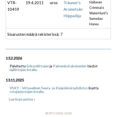
VTR-
19.4.2011
uros
Träumer's
Hallavan
Criminal x
10459
Arometsän
WaterHunt's
Hiippailija
Someday
Honey
Sisarusten määrä rekisterissä: 7
13.2.2026
Päivitetty
ja
tiedot
Erikoisliittojen
Paimenkoirakokeiden
.
lajiliittojen listalle
13.11.2025
lisätty
VSKY - Virtuaalinen Seura- ja Kääpiökoirayhdistys
.
rotujärjestöjen listalle
Lue lisää uutisia »
© VFCI 2002-2018