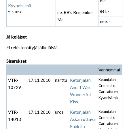
eie. -
Kyynelsilmä
eei. -
VTR-9843
ee. RB's Remember
Me
eee. -
Jälkeläiset
Ei rekisteröityjä jälkeläisiä
Sisarukset
Vanhemmat
VTR-
17.11.2010
narttu
Ketunjalan
Ketunjalan
Criminal x
10729
And It Was
Caricaturen
Wonderful
Kyynelsilmä
Kiss
VTR-
17.11.2010
uros
Ketunjalan
Ketunjalan
Criminal x
14013
Askarruttava
Caricaturen
Funktio