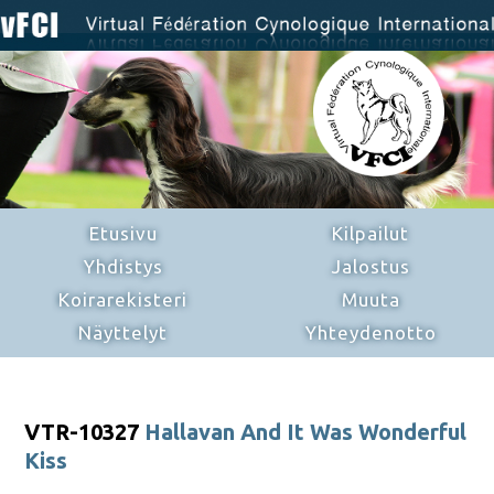
Etusivu
Kilpailut
Yhdistys
Jalostus
Koirarekisteri
Muuta
Näyttelyt
Yhteydenotto
VTR-10327
Hallavan And It Was Wonderful
Kiss