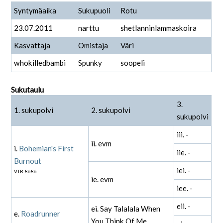
Syntymäaika
Sukupuoli
Rotu
23.07.2011
narttu
shetlanninlammaskoira
Kasvattaja
Omistaja
Väri
whokilledbambi
Spunky
soopeli
Sukutaulu
3.
1. sukupolvi
2. sukupolvi
sukupolvi
iii. -
ii. evm
i.
Bohemian's First
iie. -
Burnout
iei. -
VTR-8686
ie. evm
iee. -
eii. -
ei. Say Talalala When
e.
Roadrunner
You Think Of Me