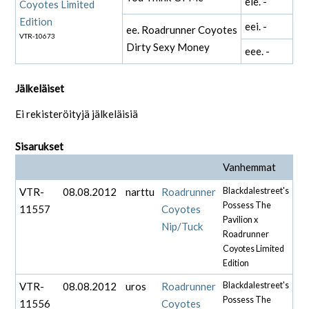
eie. -
Coyotes Limited
Edition
eei. -
ee. Roadrunner Coyotes
VTR-10673
Dirty Sexy Money
eee. -
Jälkeläiset
Ei rekisteröityjä jälkeläisiä
Sisarukset
Vanhemmat
VTR-
08.08.2012
narttu
Roadrunner
Blackdalestreet's
Possess The
11557
Coyotes
Pavilion x
Nip/Tuck
Roadrunner
Coyotes Limited
Edition
VTR-
08.08.2012
uros
Roadrunner
Blackdalestreet's
Possess The
11556
Coyotes