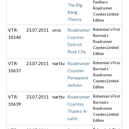
Pavilion x
The Big
Roadrunner
Bang
Coyotes Limited
Theory
Edition
VTR-
23.07.2011
uros
Roadrunner
Bohemian's First
Burnout x
10546
Coyotes
Roadrunner
Detroit
Coyotes Limited
Rock City
Edition
VTR-
23.07.2011
narttu
Roadrunner
Bohemian's First
Burnout x
10637
Coyotes
Roadrunner
Permanent
Coyotes Limited
Jackass
Edition
VTR-
23.07.2011
narttu
Roadrunner
Bohemian's First
Burnout x
10639
Coyotes
Roadrunner
Thanks-A-
Coyotes Limited
Latte
Edition