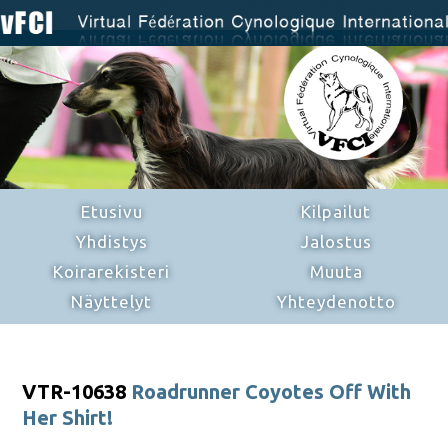
Etusivu
Kilpailut
Yhdistys
Jalostus
Koirarekisteri
Muuta
Näyttelyt
Yhteydenotto
VTR-10638
Roadrunner Coyotes Off With
Her Shirt!