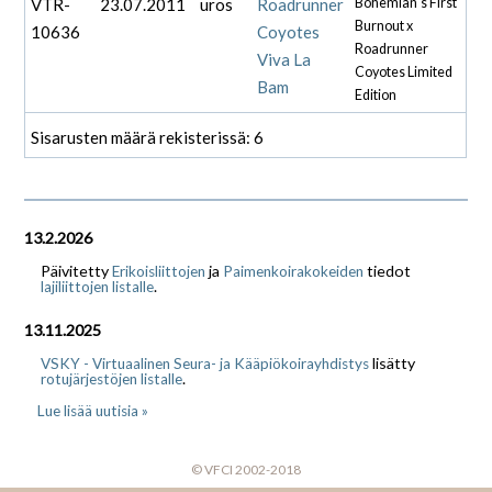
VTR-
23.07.2011
uros
Roadrunner
Bohemian's First
Burnout x
10636
Coyotes
Roadrunner
Viva La
Coyotes Limited
Bam
Edition
Sisarusten määrä rekisterissä: 6
13.2.2026
Päivitetty
ja
tiedot
Erikoisliittojen
Paimenkoirakokeiden
.
lajiliittojen listalle
13.11.2025
lisätty
VSKY - Virtuaalinen Seura- ja Kääpiökoirayhdistys
.
rotujärjestöjen listalle
Lue lisää uutisia »
© VFCI 2002-2018