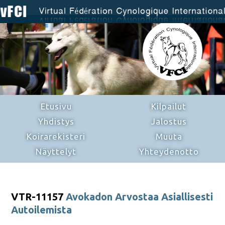
Etusivu
Kilpailut
Yhdistys
Jalostus
Koirarekisteri
Muuta
Näyttelyt
Yhteydenotto
VTR-11157
Avokadon Arvostaa Asiallisesti
Autoilemista