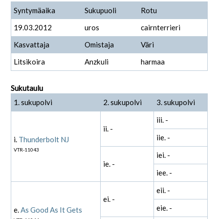
Syntymäaika
Sukupuoli
Rotu
19.03.2012
uros
cairnterrieri
Kasvattaja
Omistaja
Väri
Litsikoira
Anzkuli
harmaa
Sukutaulu
1. sukupolvi
2. sukupolvi
3. sukupolvi
iii. -
ii. -
iie. -
i.
Thunderbolt NJ
VTR-11043
iei. -
ie. -
iee. -
eii. -
ei. -
eie. -
e.
As Good As It Gets