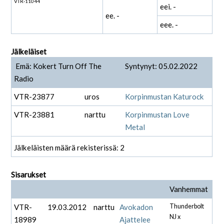
VTR-11044
eei. -
ee. -
eee. -
Jälkeläiset
Emä: Kokert Turn Off The
Syntynyt: 05.02.2022
Radio
VTR-23877
uros
Korpinmustan Katurock
VTR-23881
narttu
Korpinmustan Love
Metal
Jälkeläisten määrä rekisterissä: 2
Sisarukset
Vanhemmat
VTR-
19.03.2012
narttu
Avokadon
Thunderbolt
NJ x
18989
Ajattelee