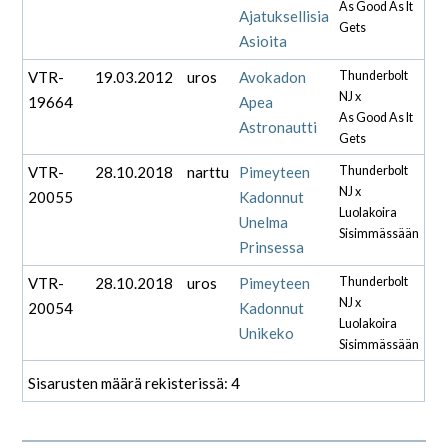
As Good As It
Ajatuksellisia
Gets
Asioita
VTR-
19.03.2012
uros
Avokadon
Thunderbolt
NJ x
19664
Apea
As Good As It
Astronautti
Gets
VTR-
28.10.2018
narttu
Pimeyteen
Thunderbolt
NJ x
20055
Kadonnut
Luolakoira
Unelma
Sisimmässään
Prinsessa
VTR-
28.10.2018
uros
Pimeyteen
Thunderbolt
NJ x
20054
Kadonnut
Luolakoira
Unikeko
Sisimmässään
Sisarusten määrä rekisterissä: 4