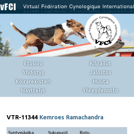
Etusivu
Kilpailut
Yhdistys
Jalostus
Koirarekisteri
Muuta
Näyttelyt
Yhteydenotto
VTR-11344
Kemroes Ramachandra
Syntymäaika
Sukupuoli
Rotu