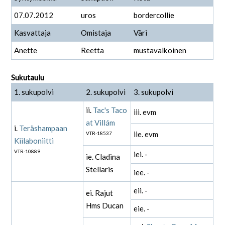
07.07.2012
uros
bordercollie
Kasvattaja
Omistaja
Väri
Anette
Reetta
mustavalkoinen
Sukutaulu
1. sukupolvi
2. sukupolvi
3. sukupolvi
ii.
Tac's Taco
iii. evm
at Villám
i.
Teräshampaan
iie. evm
VTR-18537
Kiilaboniitti
VTR-10889
iei. -
ie. Cladina
Stellaris
iee. -
eii. -
ei. Rajut
Hms Ducan
eie. -