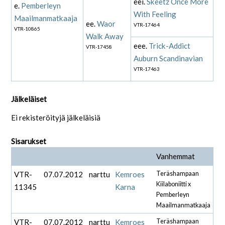
eei.
Skeetz Once More
e.
Pemberleyn
With Feeling
Maailmanmatkaaja
ee.
Waor
VTR-17464
VTR-10865
Walk Away
eee.
Trick-Addict
VTR-17458
Auburn Scandinavian
VTR-17463
Jälkeläiset
Ei rekisteröityjä jälkeläisiä
Sisarukset
Vanhemmat
VTR-
07.07.2012
narttu
Kemroes
Teräshampaan
Kiilaboniitti x
11345
Karna
Pemberleyn
Maailmanmatkaaja
VTR-
07.07.2012
narttu
Kemroes
Teräshampaan