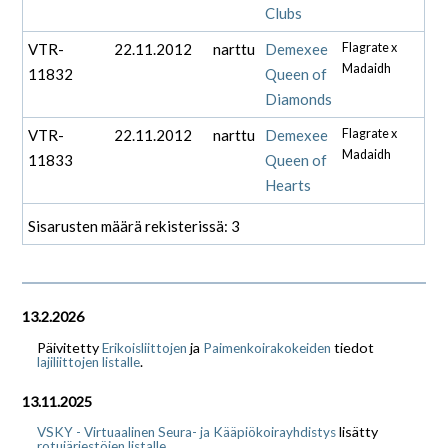
Clubs
VTR-
22.11.2012
narttu
Demexee
Flagrate x
Madaidh
11832
Queen of
Diamonds
VTR-
22.11.2012
narttu
Demexee
Flagrate x
Madaidh
11833
Queen of
Hearts
Sisarusten määrä rekisterissä: 3
13.2.2026
Päivitetty
ja
tiedot
Erikoisliittojen
Paimenkoirakokeiden
.
lajiliittojen listalle
13.11.2025
lisätty
VSKY - Virtuaalinen Seura- ja Kääpiökoirayhdistys
.
rotujärjestöjen listalle