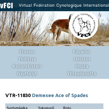
Etusivu
Kilpailut
Yhdistys
Jalostus
Koirarekisteri
Muuta
Näyttelyt
Yhteydenotto
VTR-11830
Demexee Ace of Spades
Syntymäaika
Sukupuoli
Rotu