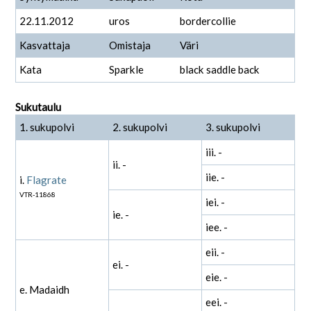
22.11.2012
uros
bordercollie
Kasvattaja
Omistaja
Väri
Kata
Sparkle
black saddle back
Sukutaulu
1. sukupolvi
2. sukupolvi
3. sukupolvi
iii. -
ii. -
iie. -
i.
Flagrate
VTR-11868
iei. -
ie. -
iee. -
eii. -
ei. -
eie. -
e. Madaidh
eei. -