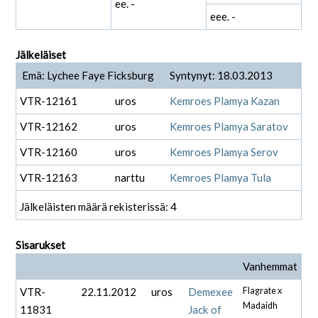
ee. -
eee. -
Jälkeläiset
Emä: Lychee Faye Ficksburg
Syntynyt: 18.03.2013
VTR-12161
uros
Kemroes Plamya Kazan
VTR-12162
uros
Kemroes Plamya Saratov
VTR-12160
uros
Kemroes Plamya Serov
VTR-12163
narttu
Kemroes Plamya Tula
Jälkeläisten määrä rekisterissä: 4
Sisarukset
Vanhemmat
VTR-
22.11.2012
uros
Demexee
Flagrate x
Madaidh
11831
Jack of