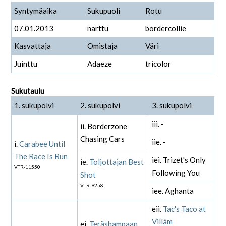
Syntymäaika
Sukupuoli
Rotu
07.01.2013
narttu
bordercollie
Kasvattaja
Omistaja
Väri
Juinttu
Adaeze
tricolor
Sukutaulu
1. sukupolvi
2. sukupolvi
3. sukupolvi
iii. -
ii. Borderzone
Chasing Cars
iie. -
i.
Carabee Until
The Race Is Run
iei. Trizet's Only
ie.
Toljottajan Best
VTR-11550
Following You
Shot
VTR-9258
iee. Aghanta
eii.
Tac's Taco at
Villám
ei.
Teräshampaan