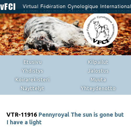
Etusivu
Kilpailut
Yhdistys
Jalostus
Koirarekisteri
Muuta
Näyttelyt
Yhteydenotto
VTR-11916
Pennyroyal The sun is gone but
I have a light