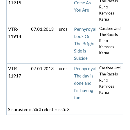
The Race Is
11915
Come As
Run x
You Are
Kemroes
Karna
VTR-
07.01.2013
uros
Pennyroyal
Carabee Until
The Race Is
11914
Look On
Run x
The Bright
Kemroes
Side is
Karna
Suicide
VTR-
07.01.2013
uros
Pennyroyal
Carabee Until
The Race Is
11917
The day is
Run x
done and
Kemroes
I'm having
Karna
fun
Sisarusten määrä rekisterissä: 3