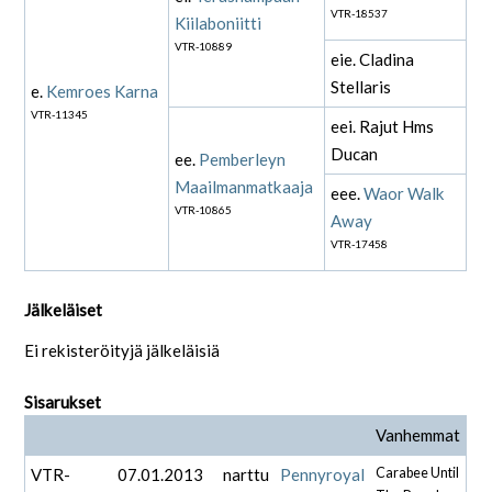
VTR-18537
Kiilaboniitti
VTR-10889
eie. Cladina
Stellaris
e.
Kemroes Karna
VTR-11345
eei. Rajut Hms
Ducan
ee.
Pemberleyn
Maailmanmatkaaja
eee.
Waor Walk
VTR-10865
Away
VTR-17458
Jälkeläiset
Ei rekisteröityjä jälkeläisiä
Sisarukset
Vanhemmat
VTR-
07.01.2013
narttu
Pennyroyal
Carabee Until