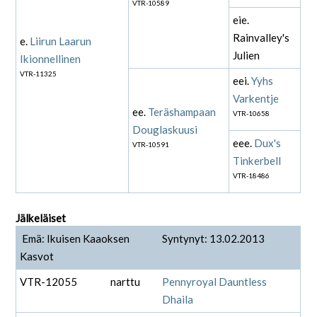
VTR-10589
eie.
Rainvalley's
e.
Liirun Laarun
Julien
Ikionnellinen
VTR-11325
eei.
Yyhs
Varkentje
ee.
Teräshampaan
VTR-10658
Douglaskuusi
eee.
Dux's
VTR-10591
Tinkerbell
VTR-18486
Jälkeläiset
Emä: Ikuisen Kaaoksen
Syntynyt: 13.02.2013
Kasvot
VTR-12055
narttu
Pennyroyal Dauntless
Dhaila