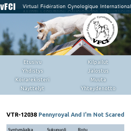
Etusivu
Kilpailut
Yhdistys
Jalostus
Koirarekisteri
Muuta
Näyttelyt
Yhteydenotto
VTR-12038
Pennyroyal And I'm Not Scared
Syntymäaika
Sukupuoli
Rotu