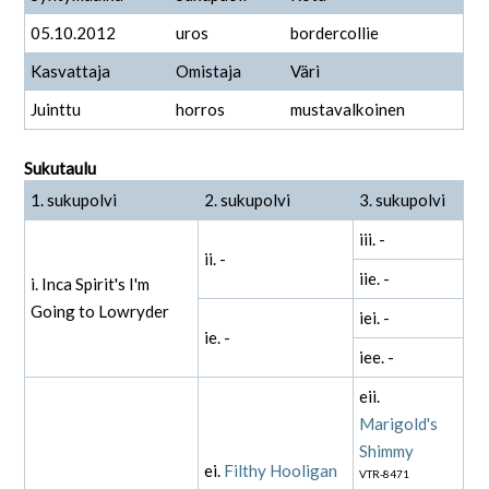
05.10.2012
uros
bordercollie
Kasvattaja
Omistaja
Väri
Juinttu
horros
mustavalkoinen
Sukutaulu
1. sukupolvi
2. sukupolvi
3. sukupolvi
iii. -
ii. -
iie. -
i. Inca Spirit's I'm
Going to Lowryder
iei. -
ie. -
iee. -
eii.
Marigold's
Shimmy
ei.
Filthy Hooligan
VTR-8471