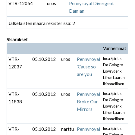
VTR-12054
uros
Pennyroyal Divergent
Damian
Jälkeläisten määrä rekisterissä: 2
Sisarukset
Vanhemmat
VTR-
05.10.2012
uros
Pennyroyal
Inca Spirit's
I'm Going to
12037
'Cause so
Lowryder x
are you
Liirun Laarun
Ikionnellinen
VTR-
05.10.2012
uros
Pennyroyal
Inca Spirit's
I'm Going to
11838
Broke Our
Lowryder x
Mirrors
Liirun Laarun
Ikionnellinen
VTR-
05.10.2012
narttu
Pennyroyal
Inca Spirit's
I'm Going to