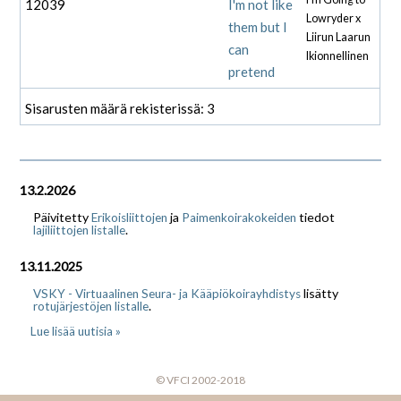
12039
I'm not like
Lowryder x
them but I
Liirun Laarun
can
Ikionnellinen
pretend
Sisarusten määrä rekisterissä: 3
13.2.2026
Päivitetty
ja
tiedot
Erikoisliittojen
Paimenkoirakokeiden
.
lajiliittojen listalle
13.11.2025
lisätty
VSKY - Virtuaalinen Seura- ja Kääpiökoirayhdistys
.
rotujärjestöjen listalle
Lue lisää uutisia »
© VFCI 2002-2018