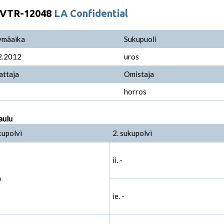
VTR-12048
LA Confidential
ymäaika
Sukupuoli
2.2012
uros
attaja
Omistaja
horros
aulu
kupolvi
2. sukupolvi
ii. -
m
ie. -