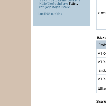
VSKY - Virtuaalinen Seura- ja
lisätty
Kääpiökoirayhdistys
.
rotujärjestöjen listalle
e. ev
Lue lisää uutisia »
Jälkel
Emä:
VTR
VTR
Emä:
VTR
Jälke
Sisar