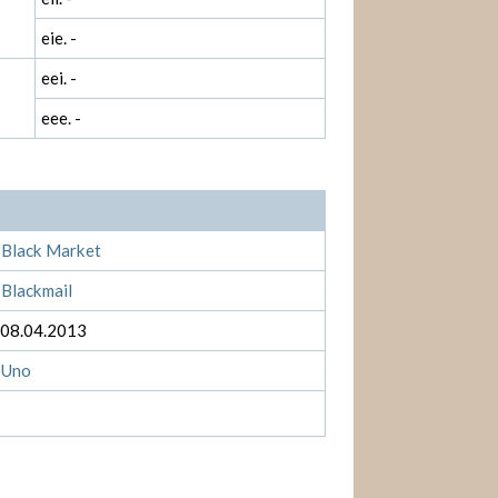
eie. -
eei. -
eee. -
 Black Market
Blackmail
 08.04.2013
 Uno