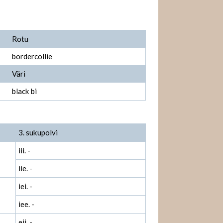
Rotu
bordercollie
Väri
black bi
3. sukupolvi
iii. -
iie. -
iei. -
iee. -
eii. -