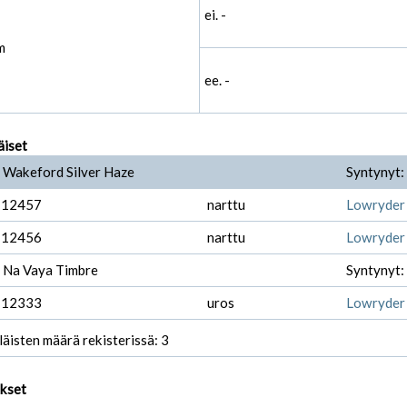
ei. -
m
ee. -
äiset
 Wakeford Silver Haze
Syntynyt:
-12457
narttu
Lowryder
-12456
narttu
Lowryder 
 Na Vaya Timbre
Syntynyt:
-12333
uros
Lowryder
läisten määrä rekisterissä: 3
ukset