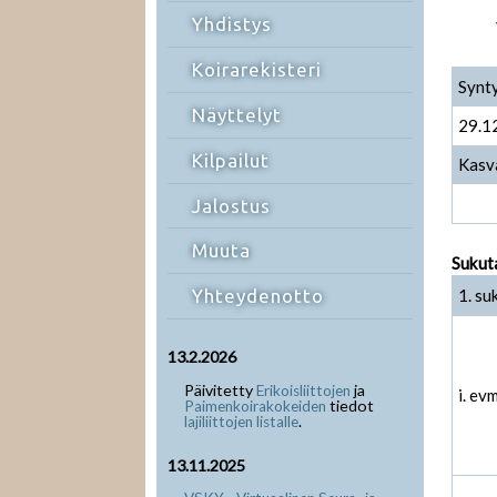
Yhdistys
Koirarekisteri
Synt
Näyttelyt
29.1
Kilpailut
Kasv
Jalostus
Muuta
Sukut
1. su
Yhteydenotto
13.2.2026
Päivitetty
ja
Erikoisliittojen
i. ev
tiedot
Paimenkoirakokeiden
.
lajiliittojen listalle
13.11.2025