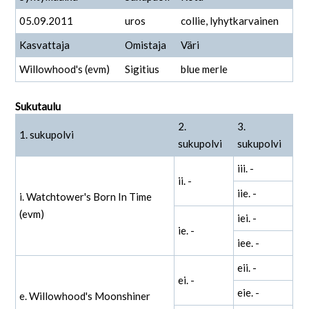
05.09.2011
uros
collie, lyhytkarvainen
Kasvattaja
Omistaja
Väri
Willowhood's (evm)
Sigitius
blue merle
Sukutaulu
2.
3.
1. sukupolvi
sukupolvi
sukupolvi
iii. -
ii. -
iie. -
i. Watchtower's Born In Time
(evm)
iei. -
ie. -
iee. -
eii. -
ei. -
eie. -
e. Willowhood's Moonshiner