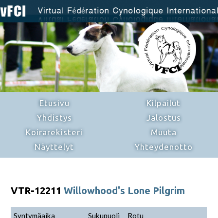
Etusivu
Kilpailut
Yhdistys
Jalostus
Koirarekisteri
Muuta
Näyttelyt
Yhteydenotto
VTR-12211
Willowhood's Lone Pilgrim
Syntymäaika
Sukupuoli
Rotu