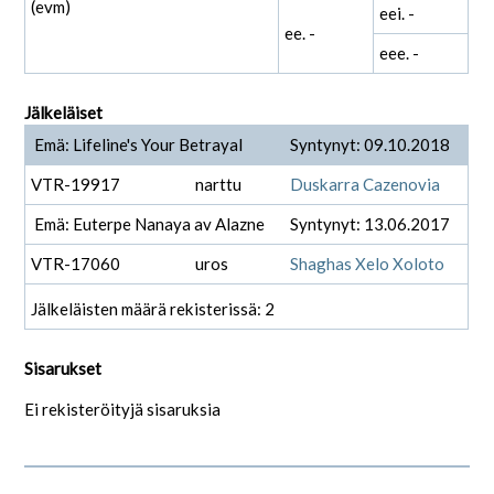
(evm)
eei. -
ee. -
eee. -
Jälkeläiset
Emä: Lifeline's Your Betrayal
Syntynyt: 09.10.2018
VTR-19917
narttu
Duskarra Cazenovia
Emä: Euterpe Nanaya av Alazne
Syntynyt: 13.06.2017
VTR-17060
uros
Shaghas Xelo Xoloto
Jälkeläisten määrä rekisterissä: 2
Sisarukset
Ei rekisteröityjä sisaruksia