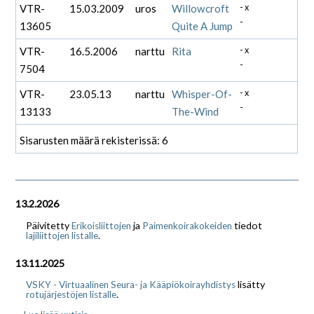
VTR-
15.03.2009
uros
Willowcroft
- x
-
13605
Quite A Jump
VTR-
16.5.2006
narttu
Rita
- x
-
7504
VTR-
23.05.13
narttu
Whisper-Of-
- x
-
13133
The-Wind
Sisarusten määrä rekisterissä: 6
13.2.2026
Päivitetty
ja
tiedot
Erikoisliittojen
Paimenkoirakokeiden
.
lajiliittojen listalle
13.11.2025
lisätty
VSKY - Virtuaalinen Seura- ja Kääpiökoirayhdistys
.
rotujärjestöjen listalle