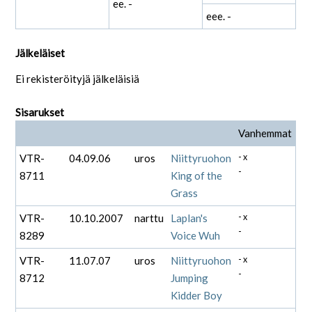
ee. -
eee. -
Jälkeläiset
Ei rekisteröityjä jälkeläisiä
Sisarukset
Vanhemmat
VTR-
04.09.06
uros
Niittyruohon
- x
-
8711
King of the
Grass
VTR-
10.10.2007
narttu
Laplan's
- x
-
8289
Voice Wuh
VTR-
11.07.07
uros
Niittyruohon
- x
-
8712
Jumping
Kidder Boy