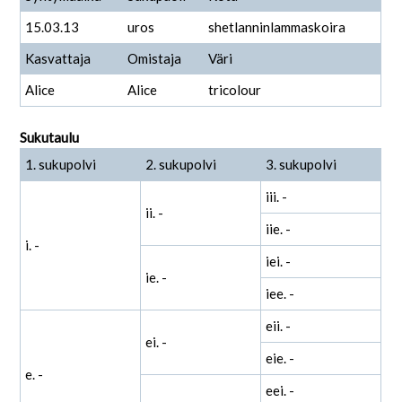
15.03.13
uros
shetlanninlammaskoira
Kasvattaja
Omistaja
Väri
Alice
Alice
tricolour
Sukutaulu
1. sukupolvi
2. sukupolvi
3. sukupolvi
iii. -
ii. -
iie. -
i. -
iei. -
ie. -
iee. -
eii. -
ei. -
eie. -
e. -
eei. -