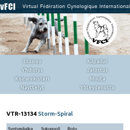
Etusivu
Kilpailut
Yhdistys
Jalostus
Koirarekisteri
Muuta
Näyttelyt
Yhteydenotto
VTR-13134
Storm-Spiral
Syntymäaika
Sukupuoli
Rotu