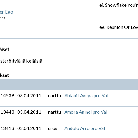
ei. Snowflake You'
er Ego
662
ee. Reunion Of Lo
äiset
isteröityjä jälkeläisiä
ukset
-14539
03.04.2011
narttu
Ablanit Aveya pro Val
-13443
03.04.2011
narttu
Amora Aninel pro Val
-13413
03.04.2011
uros
Andolo Arro pro Val