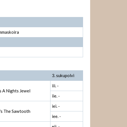
ammaskoira
3. sukupolvi
iii. -
's A Nights Jewel
iie. -
iei. -
t's The Sawtooth
iee. -
eii. -