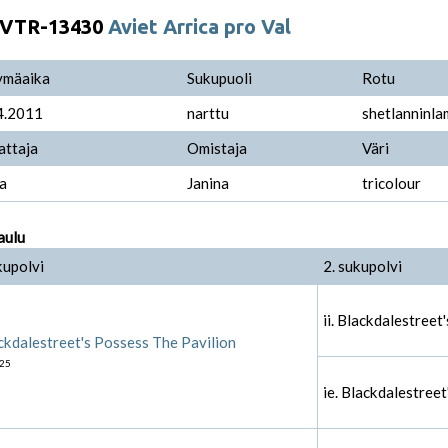
VTR-13430
Aviet Arrica pro Val
ymäaika
Sukupuoli
Rotu
4.2011
narttu
shetlanninl
attaja
Omistaja
Väri
a
Janina
tricolour
aulu
kupolvi
2. sukupolvi
ii. Blackdalestreet
ckdalestreet's Possess The Pavilion
25
ie. Blackdalestree