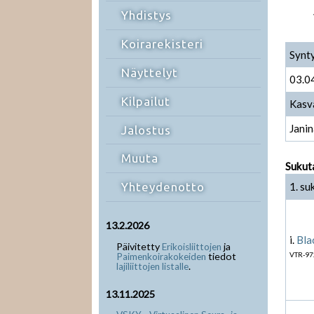
Yhdistys
Koirarekisteri
Synt
Näyttelyt
03.0
Kilpailut
Kasv
Janin
Jalostus
Muuta
Sukut
1. su
Yhteydenotto
13.2.2026
i.
Bla
Päivitetty
ja
Erikoisliittojen
tiedot
VTR-97
Paimenkoirakokeiden
.
lajiliittojen listalle
13.11.2025