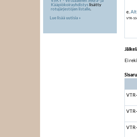
VSKY - Virtuaalinen Seura- ja
lisätty
Kääpiökoirayhdistys
.
rotujärjestöjen listalle
e.
Alt
Lue lisää uutisia »
VTR-10
Jälkel
Ei rek
Sisar
VTR
VTR
VTR