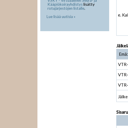
VSKY - Virtuaalinen Seura- ja
lisätty
Kääpiökoirayhdistys
.
rotujärjestöjen listalle
e. Ka
Lue lisää uutisia »
Jälkel
Emä: 
VTR
VTR
VTR
Jälke
Sisar