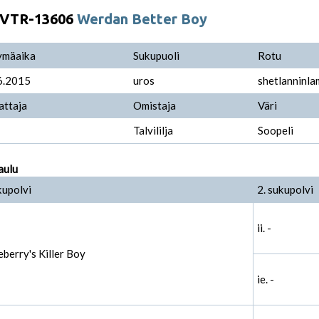
VTR-13606
Werdan Better Boy
ymäaika
Sukupuoli
Rotu
6.2015
uros
shetlanninl
attaja
Omistaja
Väri
Talvililja
Soopeli
aulu
kupolvi
2. sukupolvi
ii. -
ueberry's Killer Boy
ie. -