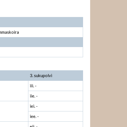
ammaskoira
3. sukupolvi
iii. -
iie. -
iei. -
iee. -
eii. -