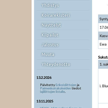
Yhdistys
Koirarekisteri
Synt
Näyttelyt
17.0
Kilpailut
Kasv
Ewa
Jalostus
Muuta
Sukut
1. su
Yhteydenotto
13.2.2026
Päivitetty
ja
Erikoisliittojen
i. Bl
tiedot
Paimenkoirakokeiden
.
lajiliittojen listalle
13.11.2025