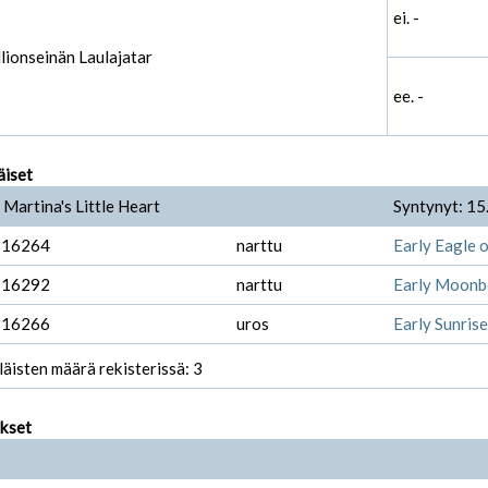
ei. -
llionseinän Laulajatar
ee. -
äiset
Martina's Little Heart
Syntynyt: 15
-16264
narttu
Early Eagle o
-16292
narttu
Early Moonbe
-16266
uros
Early Sunrise
läisten määrä rekisterissä: 3
ukset