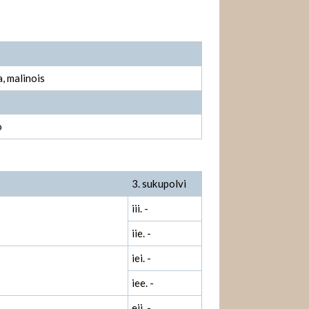
, malinois
o
3. sukupolvi
iii. -
iie. -
iei. -
iee. -
eii. -