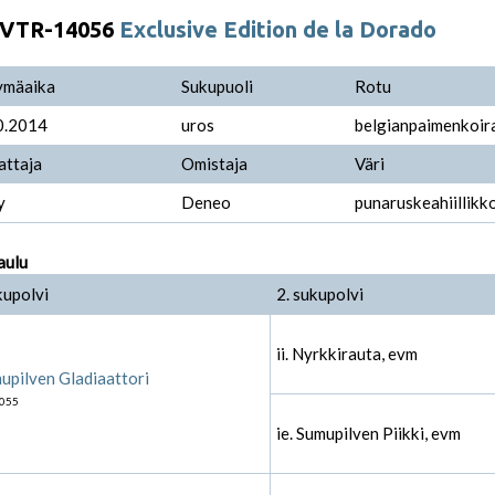
VTR-14056
Exclusive Edition de la Dorado
ymäaika
Sukupuoli
Rotu
0.2014
uros
belgianpaimenkoira
attaja
Omistaja
Väri
y
Deneo
punaruskeahiillikk
aulu
kupolvi
2. sukupolvi
ii. Nyrkkirauta, evm
upilven Gladiaattori
055
ie. Sumupilven Piikki, evm