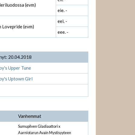
Meriluodossa (evm)
eie. -
eei. -
h Lovepride (evm)
eee. -
nyt: 20.04.2018
by's Upper Tune
by's Uptown Girl
Vanhemmat
Sumupilven Gladiaattori x
Aarniotarun Avain Mystisyyteen