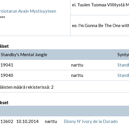
ei. Tuulen Tuomaa Villitystä 
rniotarun Avain Mystisyyteen
494
ee. I'm Gonna Be The One wit
äiset
 Standby's Mental Jungle
Synty
-19041
narttu
Stand
-19040
narttu
Stand
läisten määrä rekisterissä: 2
ukset
-13602
10.10.2014
narttu
Ebony N' Ivory de la Dorado