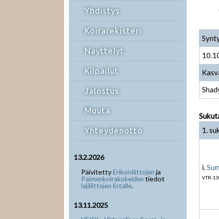
Yhdistys
Koirarekisteri
Synt
Näyttelyt
10.1
Kilpailut
Kasv
Shad
Jalostus
Muuta
Sukut
1. su
Yhteydenotto
13.2.2026
i.
Sum
Päivitetty
ja
Erikoisliittojen
tiedot
VTR-13
Paimenkoirakokeiden
.
lajiliittojen listalle
13.11.2025