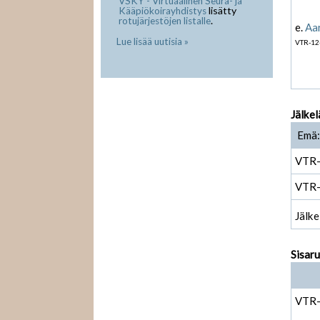
VSKY - Virtuaalinen Seura- ja
lisätty
Kääpiökoirayhdistys
.
rotujärjestöjen listalle
e.
Aa
Lue lisää uutisia »
VTR-12
Jälkel
Emä:
VTR
VTR
Jälke
Sisar
VTR