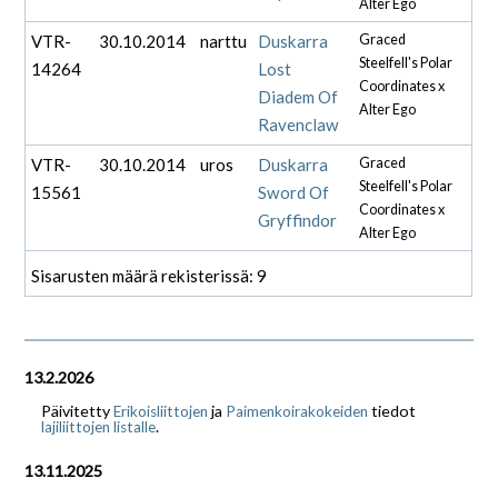
Alter Ego
VTR-
30.10.2014
narttu
Duskarra
Graced
Steelfell's Polar
14264
Lost
Coordinates x
Diadem Of
Alter Ego
Ravenclaw
VTR-
30.10.2014
uros
Duskarra
Graced
Steelfell's Polar
15561
Sword Of
Coordinates x
Gryffindor
Alter Ego
Sisarusten määrä rekisterissä: 9
13.2.2026
Päivitetty
ja
tiedot
Erikoisliittojen
Paimenkoirakokeiden
.
lajiliittojen listalle
13.11.2025