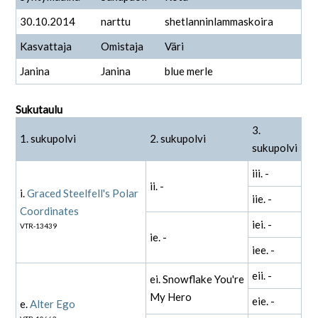
30.10.2014
narttu
shetlanninlammaskoira
Kasvattaja
Omistaja
Väri
Janina
Janina
blue merle
Sukutaulu
3.
1. sukupolvi
2. sukupolvi
sukupolvi
iii. -
ii. -
i.
Graced Steelfell's Polar
iie. -
Coordinates
iei. -
VTR-13439
ie. -
iee. -
eii. -
ei. Snowflake You're
My Hero
eie. -
e.
Alter Ego