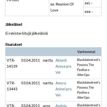
VTR-10662
eei. -
ee. Reunion Of
Love
eee. -
Jälkeläiset
Ei rekisteröityjä jälkeläisiä
Sisarukset
Vanhemmat
VTR-
03.04.2011
narttu
Ablanit
Blackdalestreet's
Possess The
14539
Aveya pro
Pavilion x
Val
Alter Ego
VTR-
03.04.2011
narttu
Amora
Blackdalestreet's
Possess The
13443
Aninel pro
Pavilion x
Val
Alter Ego
VTR-
03.04.2011
uros
Andolo
Blackdalestreet's