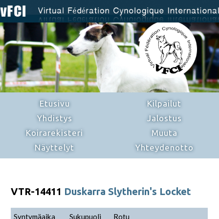
Etusivu
Kilpailut
Yhdistys
Jalostus
Koirarekisteri
Muuta
Näyttelyt
Yhteydenotto
VTR-14411
Duskarra Slytherin's Locket
Syntymäaika
Sukupuoli
Rotu