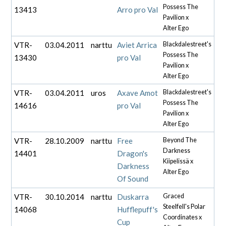
Possess The
13413
Arro pro Val
Pavilion x
Alter Ego
VTR-
03.04.2011
narttu
Aviet Arrica
Blackdalestreet's
Possess The
13430
pro Val
Pavilion x
Alter Ego
VTR-
03.04.2011
uros
Axave Amot
Blackdalestreet's
Possess The
14616
pro Val
Pavilion x
Alter Ego
VTR-
28.10.2009
narttu
Free
Beyond The
Darkness
14401
Dragon's
Kiipelissä x
Darkness
Alter Ego
Of Sound
VTR-
30.10.2014
narttu
Duskarra
Graced
Steelfell's Polar
14068
Hufflepuff's
Coordinates x
Cup