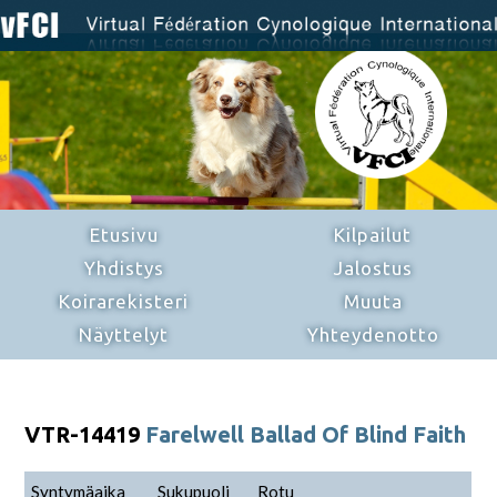
Etusivu
Kilpailut
Yhdistys
Jalostus
Koirarekisteri
Muuta
Näyttelyt
Yhteydenotto
VTR-14419
Farelwell Ballad Of Blind Faith
Syntymäaika
Sukupuoli
Rotu