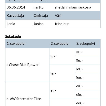
06.06.2014
narttu
shetlanninlammaskoira
Kasvattaja
Omistaja
Väri
Lania
Janina
tricolour
Sukutaulu
1. sukupolvi
2. sukupolvi
3. sukupolvi
iii. -
ii. -
iie. -
i. Chase Blue Rjower
iei. -
ie. -
iee. -
eii. -
ei. -
eie. -
e. AW Starcaster Elite
eei. -