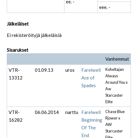
ee. -
eee. -
Jälkeläiset
Ei rekisteröityjä jälkeläisiä
Sisarukset
Vanhemmat
VTR-
01.09.13
uros
Farelwell
Koheltajan
Always
13312
Ace of
Around You x
Spades
Aw
Starcaster
Elite
VTR-
06.06.2014
narttu
Farelwell
Chase Blue
Rjower x
16282
Beginning
AW
Of The
Starcaster
End
Elite