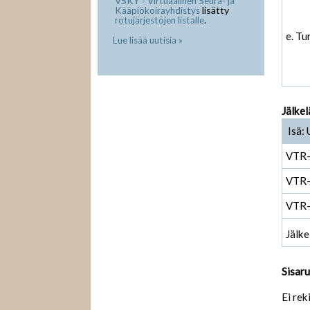
VSKY - Virtuaalinen Seura- ja
lisätty
Kääpiökoirayhdistys
.
rotujärjestöjen listalle
e. Tu
Lue lisää uutisia »
Jälkel
Isä: 
VTR
VTR
VTR
Jälke
Sisar
Ei rek