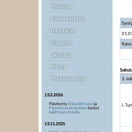
Yhdistys
Koirarekisteri
Synt
Näyttelyt
01.0
Kilpailut
Kasv
Jalostus
Muuta
Sukut
1. su
Yhteydenotto
13.2.2026
Päivitetty
ja
Erikoisliittojen
i. Tu
tiedot
Paimenkoirakokeiden
.
lajiliittojen listalle
13.11.2025