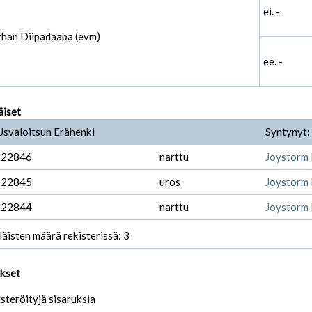
ei. -
rhan Diipadaapa (evm)
ee. -
äiset
Usvaloitsun Erähenki
Syntynyt:
-22846
narttu
Joystorm 
-22845
uros
Joystorm 
-22844
narttu
Joystorm 
läisten määrä rekisterissä: 3
ukset
isteröityjä sisaruksia