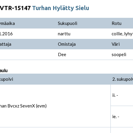
VTR-15147
Turhan Hylätty Sielu
ymäaika
Sukupuoli
Rotu
1.2016
narttu
collie, lyh
attaja
Omistaja
Väri
Dee
soopeli
aulu
kupolvi
2. sukupol
ii. -
rhan Bvcxz SevenX (evm)
ie. -