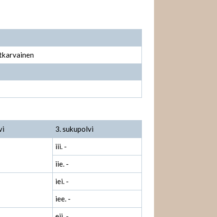
ytkarvainen
vi
3. sukupolvi
iii. -
iie. -
iei. -
iee. -
eii. -