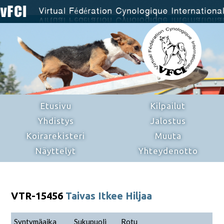
Etusivu
Kilpailut
Yhdistys
Jalostus
Koirarekisteri
Muuta
Näyttelyt
Yhteydenotto
VTR-15456
Taivas Itkee Hiljaa
Syntymäaika
Sukupuoli
Rotu