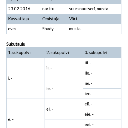
23.02.2016
narttu
suursnautseri, musta
Kasvattaja
Omistaja
Väri
evm
Shady
musta
Sukutaulu
1. sukupolvi
2. sukupolvi
3. sukupolvi
iii. -
ii. -
iie. -
i. -
iei. -
ie. -
iee. -
eii. -
ei. -
eie. -
e. -
eei. -