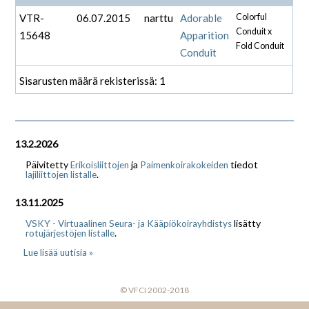
VTR-
06.07.2015
narttu
Adorable
Colorful
Conduit x
15648
Apparition
Fold Conduit
Conduit
Sisarusten määrä rekisterissä: 1
13.2.2026
Päivitetty
ja
tiedot
Erikoisliittojen
Paimenkoirakokeiden
.
lajiliittojen listalle
13.11.2025
lisätty
VSKY - Virtuaalinen Seura- ja Kääpiökoirayhdistys
.
rotujärjestöjen listalle
Lue lisää uutisia »
© VFCI 2002-2018