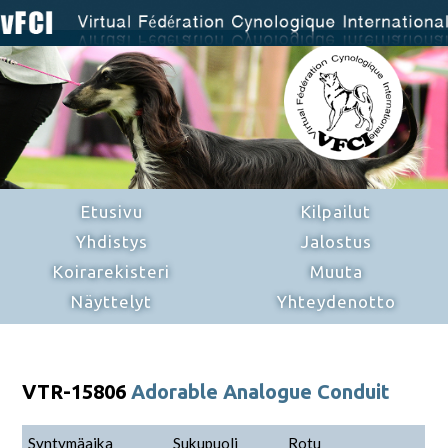
Etusivu
Kilpailut
Yhdistys
Jalostus
Koirarekisteri
Muuta
Näyttelyt
Yhteydenotto
VTR-15806
Adorable Analogue Conduit
Syntymäaika
Sukupuoli
Rotu