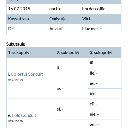
16.07.2015
narttu
bordercollie
Kasvattaja
Omistaja
Väri
DH
Anzkuli
blue merle
Sukutaulu
1. sukupolvi
2. sukupolvi
3. sukupolvi
iii. -
ii. -
iie. -
i.
Colorful Conduit
VTR-13359
iei. -
ie. -
iee. -
eii. -
ei. -
eie. -
e.
Fold Conduit
VTR-13358
eei. -