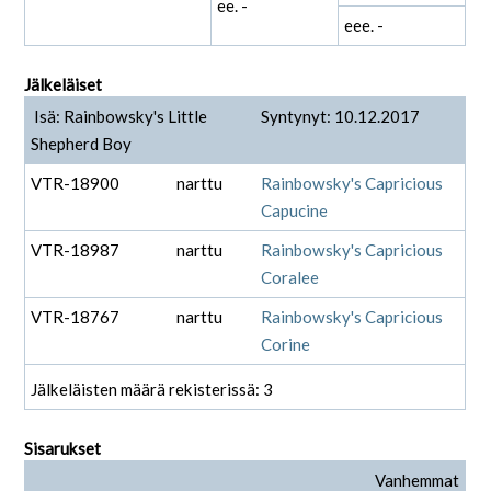
ee. -
eee. -
Jälkeläiset
Isä: Rainbowsky's Little
Syntynyt: 10.12.2017
Shepherd Boy
VTR-18900
narttu
Rainbowsky's Capricious
Capucine
VTR-18987
narttu
Rainbowsky's Capricious
Coralee
VTR-18767
narttu
Rainbowsky's Capricious
Corine
Jälkeläisten määrä rekisterissä: 3
Sisarukset
Vanhemmat