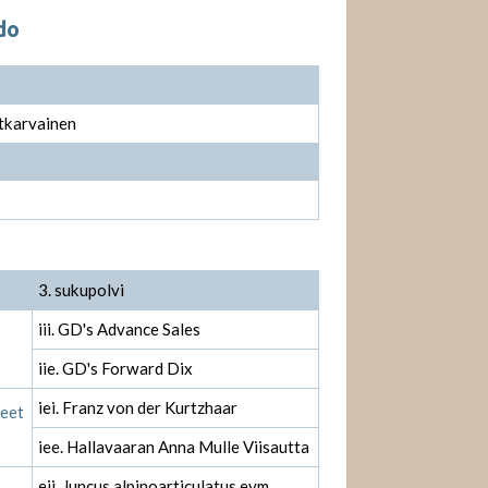
do
tkarvainen
3. sukupolvi
iii. GD's Advance Sales
iie. GD's Forward Dix
iei. Franz von der Kurtzhaar
leet
iee. Hallavaaran Anna Mulle Viisautta
eii. Juncus alpinoarticulatus evm.