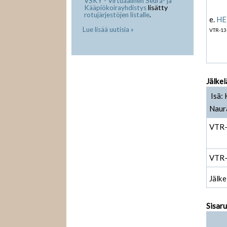
VSKY - Virtuaalinen Seura- ja
lisätty
Kääpiökoirayhdistys
.
rotujärjestöjen listalle
e.
HEL
Lue lisää uutisia »
VTR-13
Jälkel
Isä: 
Naur
VTR
VTR
Jälke
Sisar