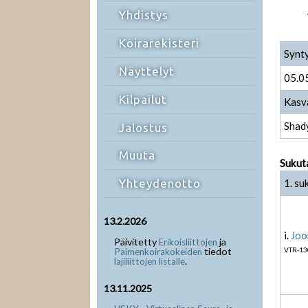
Yhdistys
Koirarekisteri
Synt
Näyttelyt
05.0
Kilpailut
Kasv
Shad
Jalostus
Muuta
Sukut
1. su
Yhteydenotto
13.2.2026
i.
Joo
Päivitetty
ja
Erikoisliittojen
tiedot
VTR-13
Paimenkoirakokeiden
.
lajiliittojen listalle
13.11.2025