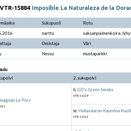
VTR-15884
Imposible La Naturaleza de la Dora
ymäaika
Sukupuoli
Rotu
5.2016
narttu
saksanpaimenkoira, lyhy
attaja
Omistaja
Väri
y
Nessu
mustaparkki
aulu
kupolvi
2. sukupolvi
ii.
GD's Green Smoke
VTR-11229
magnan Le Porc
061
ie.
Hallavaaran Kauniina Kuol
VTR-11521