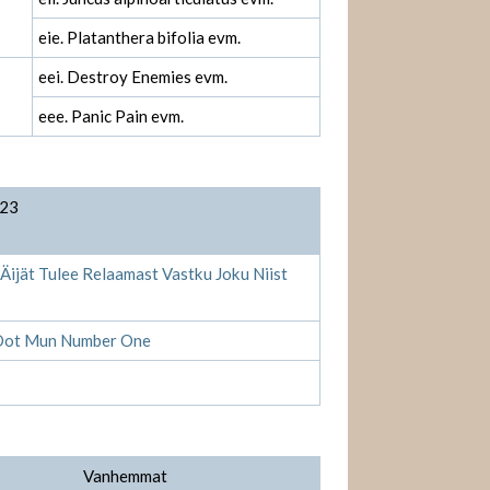
eie. Platanthera bifolia evm.
eei. Destroy Enemies evm.
eee. Panic Pain evm.
023
Äijät Tulee Relaamast Vastku Joku Niist
 Oot Mun Number One
Vanhemmat