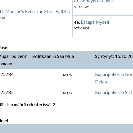
ei.
Goodyera repens
VTR-12921
L Monroe's Even The Stars Fall 4 U
496
ee.
Escape Myself
VTR-12838
äiset
Kuparipulverin Tivolitkaan Ei Saa Mua
Syntynyt: 15.10.2
amaan
-25784
uros
Kuparipulverin Noi 
Delaa
-25785
uros
Kuparipulverin Sä
läisten määrä rekisterissä: 2
ukset