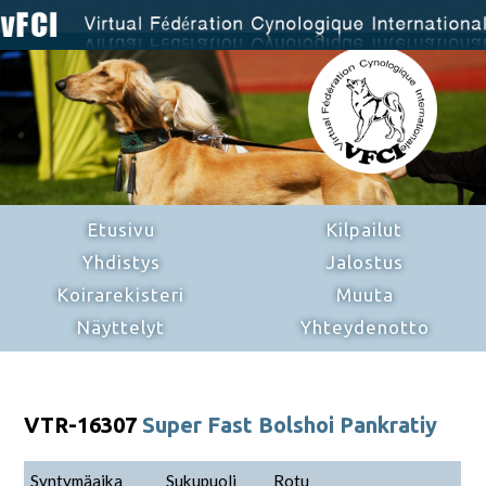
Etusivu
Kilpailut
Yhdistys
Jalostus
Koirarekisteri
Muuta
Näyttelyt
Yhteydenotto
VTR-16307
Super Fast Bolshoi Pankratiy
Syntymäaika
Sukupuoli
Rotu