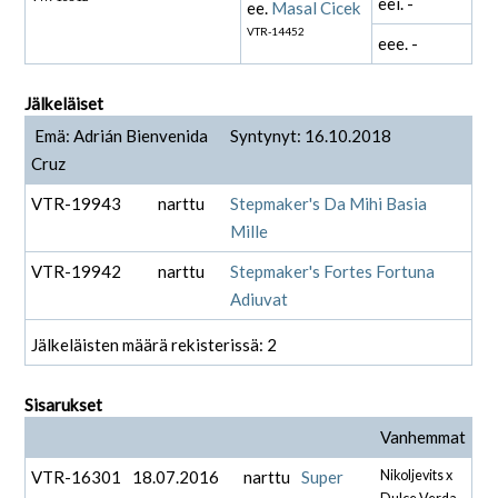
eei. -
ee.
Masal Cicek
VTR-14452
eee. -
Jälkeläiset
Emä: Adrián Bienvenida
Syntynyt: 16.10.2018
Cruz
VTR-19943
narttu
Stepmaker's Da Mihi Basia
Mille
VTR-19942
narttu
Stepmaker's Fortes Fortuna
Adiuvat
Jälkeläisten määrä rekisterissä: 2
Sisarukset
Vanhemmat
VTR-16301
18.07.2016
narttu
Super
Nikoljevits x