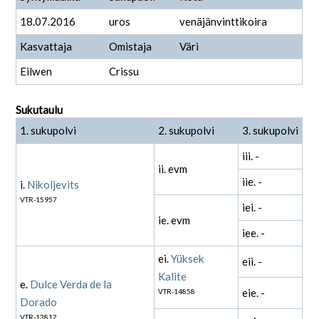
18.07.2016
uros
venäjänvinttikoira
Kasvattaja
Omistaja
Väri
Eilwen
Crissu
Sukutaulu
1. sukupolvi
2. sukupolvi
3. sukupolvi
iii. -
ii. evm
iie. -
i.
Nikoljevits
VTR-15957
iei. -
ie. evm
iee. -
ei.
Yüksek
eii. -
Kalite
e.
Dulce Verda de la
eie. -
VTR-14858
Dorado
VTR-13812