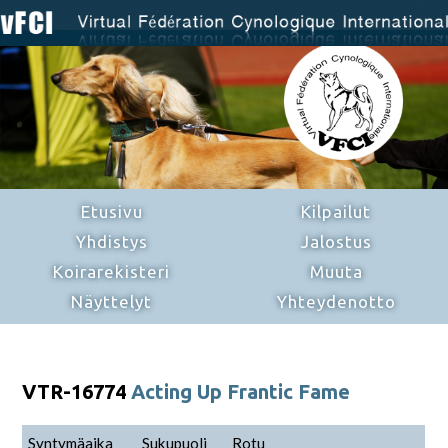
Etusivu
Kilpailut
Yhdistys
Jalostus
Koirarekisteri
Muuta
Näyttelyt
Yhteydenotto
VTR-16774
Acting Up Frantic Fame
Syntymäaika
Sukupuoli
Rotu