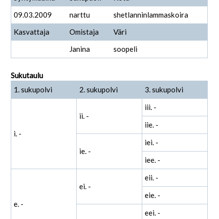
09.03.2009
narttu
shetlanninlammaskoira
Kasvattaja
Omistaja
Väri
Janina
soopeli
Sukutaulu
1. sukupolvi
2. sukupolvi
3. sukupolvi
iii. -
ii. -
iie. -
i. -
iei. -
ie. -
iee. -
eii. -
ei. -
eie. -
e. -
eei. -