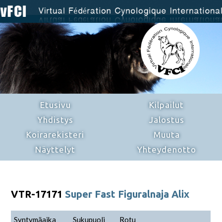
Etusivu
Kilpailut
Yhdistys
Jalostus
Koirarekisteri
Muuta
Näyttelyt
Yhteydenotto
VTR-17171
Super Fast Figuralnaja Alix
Syntymäaika
Sukupuoli
Rotu