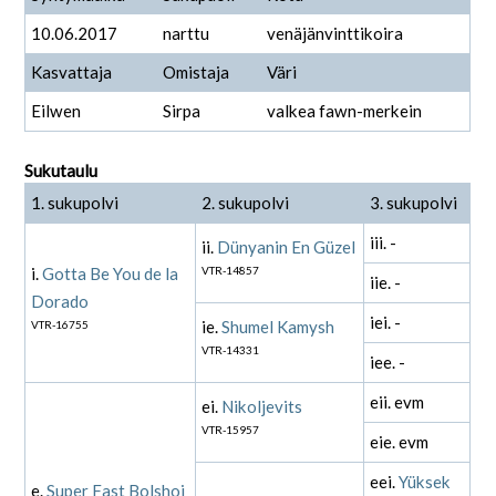
10.06.2017
narttu
venäjänvinttikoira
Kasvattaja
Omistaja
Väri
Eilwen
Sirpa
valkea fawn-merkein
Sukutaulu
1. sukupolvi
2. sukupolvi
3. sukupolvi
iii. -
ii.
Dünyanin En Güzel
i.
Gotta Be You de la
VTR-14857
iie. -
Dorado
iei. -
ie.
Shumel Kamysh
VTR-16755
VTR-14331
iee. -
eii. evm
ei.
Nikoljevits
VTR-15957
eie. evm
eei.
Yüksek
e.
Super Fast Bolshoi