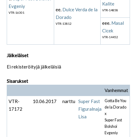
Kalite
Evgeniy
ee.
Dulce Verda de la
VTR-14858
VTR-16301
Dorado
eee.
Masal
VTR-13812
Cicek
VTR-14452
Jälkeläiset
Ei rekisteröityjä jälkeläisiä
Sisarukset
Vanhemmat
VTR-
10.06.2017
narttu
Super Fast
Gotta Be You
de la Dorado
17172
Figuralnaja
x
Lisa
Super Fast
Bolshoi
Evgeniy