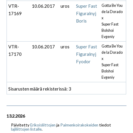
VTR-
10.06.2017
uros
Super Fast
Gotta Be You
de la Dorado
17169
Figuralnyj
x
Boris
Super Fast
Bolshoi
Evgeniy
VTR-
10.06.2017
uros
Super Fast
Gotta Be You
de la Dorado
17170
Figuralnyj
x
Fyodor
Super Fast
Bolshoi
Evgeniy
Sisarusten määrä rekisterissä: 3
13.2.2026
Päivitetty
ja
tiedot
Erikoisliittojen
Paimenkoirakokeiden
.
lajiliittojen listalle