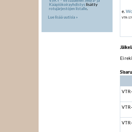
VSKY - Virtuaalinen Seura- ja
lisätty
Kääpiökoirayhdistys
.
rotujärjestöjen listalle
e.
Wo
Lue lisää uutisia »
VTR-17
Jälkel
Ei rek
Sisar
VTR
VTR
VTR