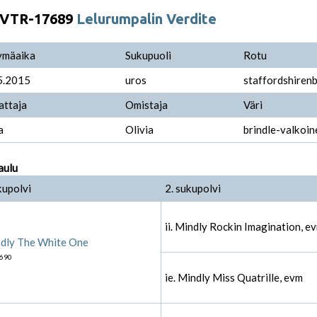
VTR-17689
Lelurumpalin Verdite
ymäaika
Sukupuoli
Rotu
5.2015
uros
staffordshirenbu
attaja
Omistaja
Väri
a
Olivia
brindle-valkoin
aulu
kupolvi
2. sukupolvi
ii. Mindly Rockin Imagination, e
dly The White One
690
ie. Mindly Miss Quatrille, evm