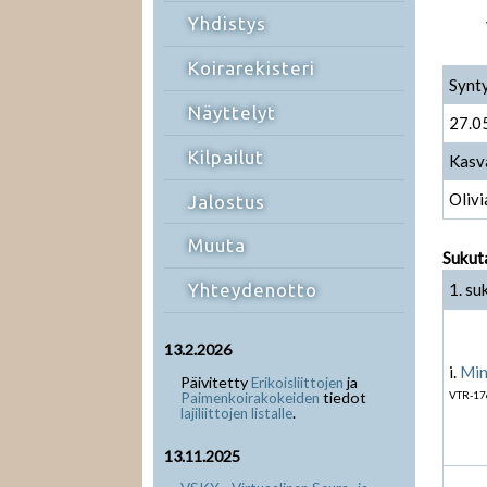
Yhdistys
Koirarekisteri
Synt
Näyttelyt
27.0
Kilpailut
Kasv
Olivi
Jalostus
Muuta
Sukut
1. su
Yhteydenotto
13.2.2026
i.
Min
Päivitetty
ja
Erikoisliittojen
tiedot
VTR-17
Paimenkoirakokeiden
.
lajiliittojen listalle
13.11.2025