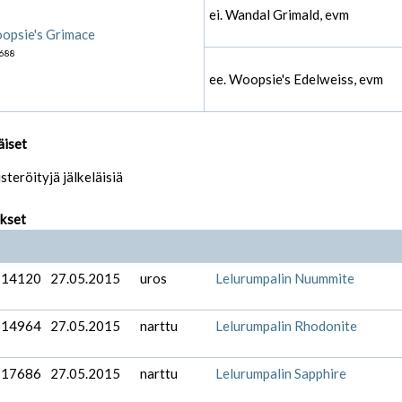
ei. Wandal Grimald, evm
opsie's Grimace
688
ee. Woopsie's Edelweiss, evm
äiset
isteröityjä jälkeläisiä
ukset
-14120
27.05.2015
uros
Lelurumpalin Nuummite
-14964
27.05.2015
narttu
Lelurumpalin Rhodonite
-17686
27.05.2015
narttu
Lelurumpalin Sapphire