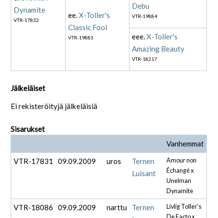
Debu
Dynamite
ee.
X-Toller's
VTR-19884
VTR-17832
Classic Fool
eee.
X-Toller's
VTR-19883
Amazing Beauty
VTR-18217
Jälkeläiset
Ei rekisteröityjä jälkeläisiä
Sisarukset
Vanhemmat
VTR-17831
09.09.2009
uros
Ternen
Amour non
Échangé x
Luisant
Unelman
Dynamite
VTR-18086
09.09.2009
narttu
Ternen
Livlig Toller's
De Facto x