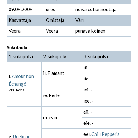
09.09.2009
uros
novascotiannoutaja
Kasvattaja
Omistaja
Väri
Veera
Veera
punavalkoinen
Sukutaulu
1. sukupolvi
2. sukupolvi
3. sukupolvi
iii. -
ii. Flamant
i.
Amour non
iie. -
Échangé
iei. -
VTR-10303
ie. Perle
iee. -
eii. -
ei. evm
eie. -
eei.
Chili Pepper's
e.
Unelman