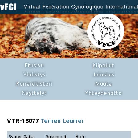
Etusivu
Kilpailut
Yhdistys
Jalostus
Koirarekisteri
Muuta
Näyttelyt
Yhteydenotto
VTR-18077
Ternen Leurrer
Syntymäaika
Sukupuoli
Rotu