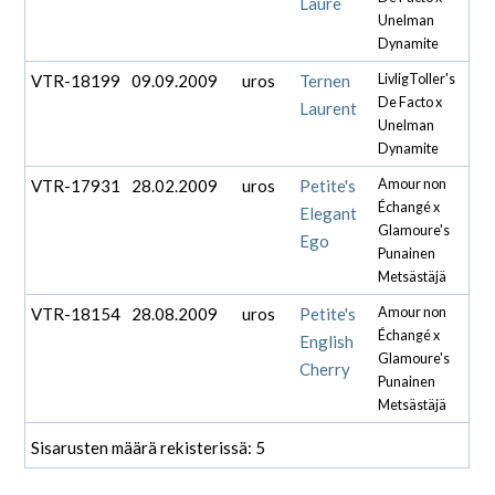
Laure
Unelman
Dynamite
VTR-18199
09.09.2009
uros
Ternen
LivligToller's
De Facto x
Laurent
Unelman
Dynamite
VTR-17931
28.02.2009
uros
Petite's
Amour non
Échangé x
Elegant
Glamoure's
Ego
Punainen
Metsästäjä
VTR-18154
28.08.2009
uros
Petite's
Amour non
Échangé x
English
Glamoure's
Cherry
Punainen
Metsästäjä
Sisarusten määrä rekisterissä: 5