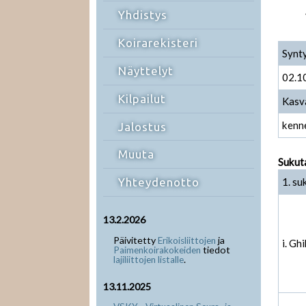
Yhdistys
Koirarekisteri
Synt
Näyttelyt
02.1
Kilpailut
Kasv
kenne
Jalostus
Muuta
Sukut
1. su
Yhteydenotto
13.2.2026
Päivitetty
ja
Erikoisliittojen
i. Gh
tiedot
Paimenkoirakokeiden
.
lajiliittojen listalle
13.11.2025