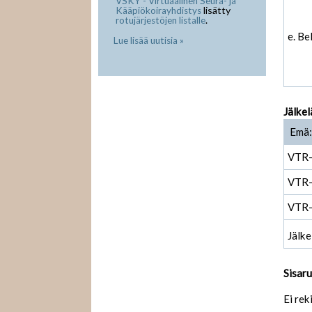
VSKY - Virtuaalinen Seura- ja
lisätty
Kääpiökoirayhdistys
.
rotujärjestöjen listalle
e. Be
Lue lisää uutisia »
Jälkel
Emä: 
VTR
VTR
VTR
Jälke
Sisar
Ei rek