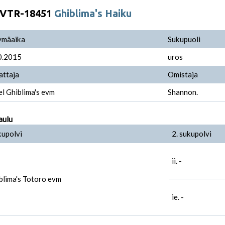
VTR-18451
Ghiblima's Haiku
ymäaika
Sukupuoli
0.2015
uros
attaja
Omistaja
l Ghiblima's evm
Shannon.
aulu
kupolvi
2. sukupolvi
ii. -
iblima's Totoro evm
ie. -