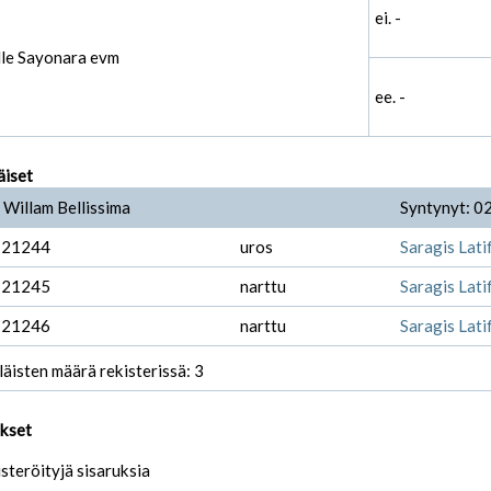
ei. -
lle Sayonara evm
ee. -
äiset
Willam Bellissima
Syntynyt: 0
-21244
uros
Saragis Latif
-21245
narttu
Saragis Lati
-21246
narttu
Saragis Lati
läisten määrä rekisterissä: 3
ukset
isteröityjä sisaruksia