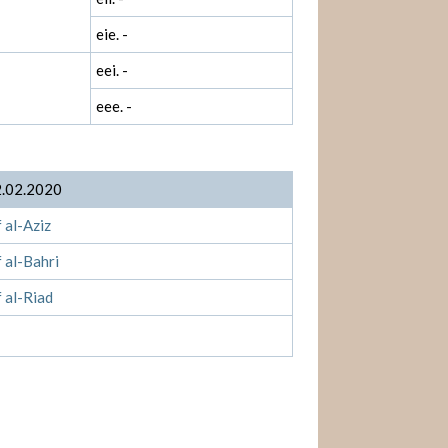
eie. -
eei. -
eee. -
2.02.2020
 al-Aziz
f al-Bahri
f al-Riad