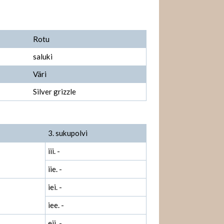
Rotu
saluki
Väri
Silver grizzle
3. sukupolvi
iii. -
iie. -
iei. -
iee. -
eii. -