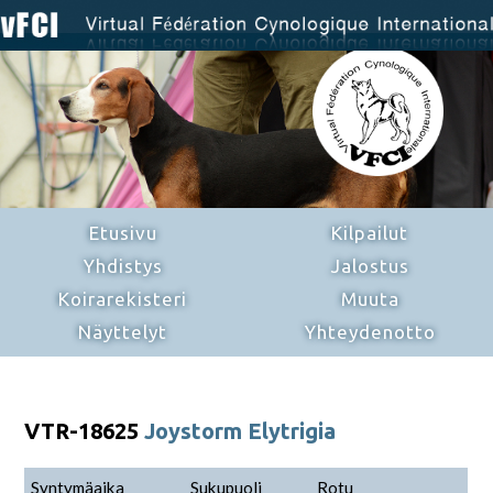
Etusivu
Kilpailut
Yhdistys
Jalostus
Koirarekisteri
Muuta
Näyttelyt
Yhteydenotto
VTR-18625
Joystorm Elytrigia
Syntymäaika
Sukupuoli
Rotu