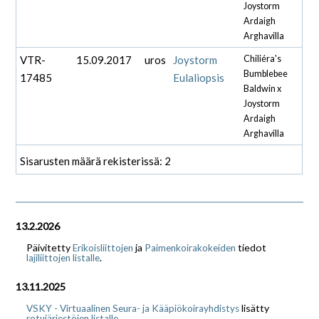
Joystorm
Ardaigh
Arghavilla
VTR-
15.09.2017
uros
Joystorm
Chiliéra's
Bumblebee
17485
Eulaliopsis
Baldwin x
Joystorm
Ardaigh
Arghavilla
Sisarusten määrä rekisterissä: 2
13.2.2026
Päivitetty
ja
tiedot
Erikoisliittojen
Paimenkoirakokeiden
.
lajiliittojen listalle
13.11.2025
lisätty
VSKY - Virtuaalinen Seura- ja Kääpiökoirayhdistys
.
rotujärjestöjen listalle