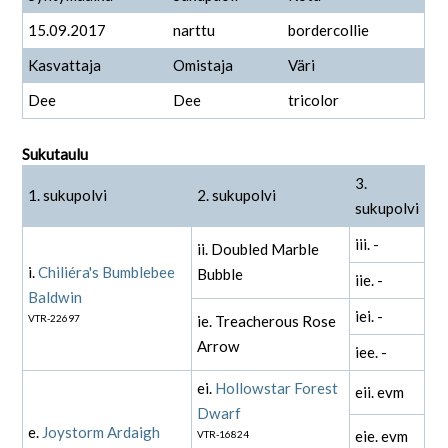
15.09.2017
narttu
bordercollie
Kasvattaja
Omistaja
Väri
Dee
Dee
tricolor
Sukutaulu
3.
1. sukupolvi
2. sukupolvi
sukupolvi
iii. -
ii. Doubled Marble
i.
Chiliéra's Bumblebee
Bubble
iie. -
Baldwin
iei. -
VTR-22697
ie. Treacherous Rose
Arrow
iee. -
ei.
Hollowstar Forest
eii. evm
Dwarf
e.
Joystorm Ardaigh
eie. evm
VTR-16824