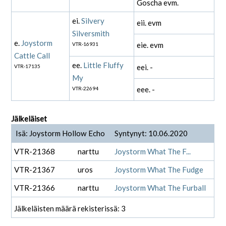
Goscha evm.
ei.
Silvery
eii. evm
Silversmith
e.
Joystorm
eie. evm
VTR-16931
Cattle Call
ee.
Little Fluffy
eei. -
VTR-17135
My
eee. -
VTR-22694
Jälkeläiset
Isä: Joystorm Hollow Echo
Syntynyt: 10.06.2020
VTR-21368
narttu
Joystorm What The F...
VTR-21367
uros
Joystorm What The Fudge
VTR-21366
narttu
Joystorm What The Furball
Jälkeläisten määrä rekisterissä: 3