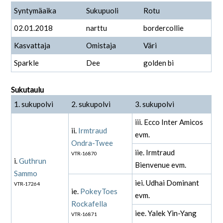
Syntymäaika
Sukupuoli
Rotu
02.01.2018
narttu
bordercollie
Kasvattaja
Omistaja
Väri
Sparkle
Dee
golden bi
Sukutaulu
1. sukupolvi
2. sukupolvi
3. sukupolvi
iii. Ecco Inter Amicos
ii.
Irmtraud
evm.
Ondra-Twee
iie. Irmtraud
VTR-16870
i.
Guthrun
Bienvenue evm.
Sammo
iei. Udhai Dominant
VTR-17264
ie.
PokeyToes
evm.
Rockafella
iee. Yalek Yin-Yang
VTR-16871