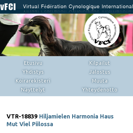
Etusivu
Kilpailut
Yhdistys
Jalostus
Koirarekisteri
Muuta
Näyttelyt
Yhteydenotto
VTR-18839
Hiljamielen Harmonia Haus
Mut Viel Piilossa