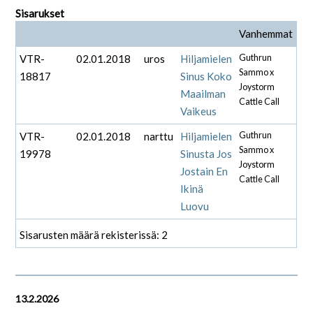
Sisarukset
Vanhemmat
VTR-
02.01.2018
uros
Hiljamielen
Guthrun
Sammo x
18817
Sinus Koko
Joystorm
Maailman
Cattle Call
Vaikeus
VTR-
02.01.2018
narttu
Hiljamielen
Guthrun
Sammo x
19978
Sinusta Jos
Joystorm
Jostain En
Cattle Call
Ikinä
Luovu
Sisarusten määrä rekisterissä: 2
13.2.2026