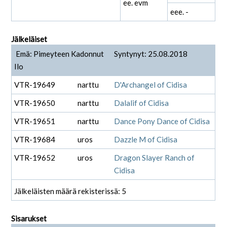
ee. evm
eee. -
Jälkeläiset
Emä: Pimeyteen Kadonnut
Syntynyt: 25.08.2018
Ilo
VTR-19649
narttu
D'Archangel of Cidisa
VTR-19650
narttu
Dalalif of Cidisa
VTR-19651
narttu
Dance Pony Dance of Cidisa
VTR-19684
uros
Dazzle M of Cidisa
VTR-19652
uros
Dragon Slayer Ranch of
Cidisa
Jälkeläisten määrä rekisterissä: 5
Sisarukset