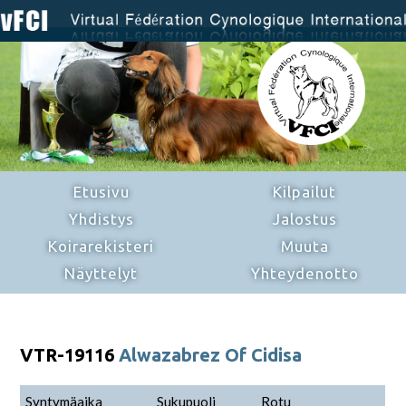
Etusivu
Kilpailut
Yhdistys
Jalostus
Koirarekisteri
Muuta
Näyttelyt
Yhteydenotto
VTR-19116
Alwazabrez Of Cidisa
Syntymäaika
Sukupuoli
Rotu