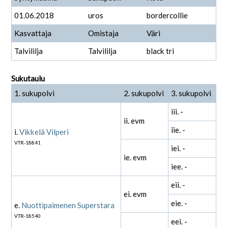
01.06.2018
uros
bordercollie
Kasvattaja
Omistaja
Väri
Talvililja
Talvililja
black tri
Sukutaulu
1. sukupolvi
2. sukupolvi
3. sukupolvi
iii. -
ii. evm
iie. -
i.
Vikkelä Vilperi
VTR-18841
iei. -
ie. evm
iee. -
eii. -
ei. evm
eie. -
e.
Nuottipaimenen Superstara
VTR-18540
eei. -