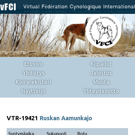
Etusivu
Kilpailut
Yhdistys
Jalostus
Koirarekisteri
Muuta
Näyttelyt
Yhteydenotto
VTR-19421
Ruskan Aamunkajo
Syntymäaika
Sukupuoli
Rotu