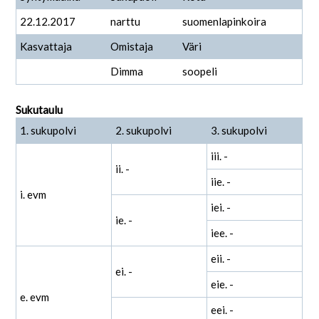
22.12.2017
narttu
suomenlapinkoira
Kasvattaja
Omistaja
Väri
Dimma
soopeli
Sukutaulu
1. sukupolvi
2. sukupolvi
3. sukupolvi
iii. -
ii. -
iie. -
i. evm
iei. -
ie. -
iee. -
eii. -
ei. -
eie. -
e. evm
eei. -