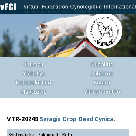
Etusivu
Kilpailut
Yhdistys
Jalostus
Koirarekisteri
Muuta
Näyttelyt
Yhteydenotto
VTR-20248
Saragis Drop Dead Cynical
Syntymäaika
Sukupuoli
Rotu