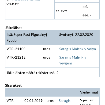
VTR-18452
eei. -
ee. evm
eee. -
Jälkeläiset
Isä: Super Fast Figuralnyj
Syntynyt: 22.02.2020
Fyodor
VTR-21100
uros
Saragis Malenkiy Volya
VTR-21212
uros
Saragis Malenkiy
Yevgeni
Jälkeläisten määrä rekisterissä: 2
Sisarukset
Vanhemmat
VTR-
02.01.2019
uros
Saragis
Super Fast