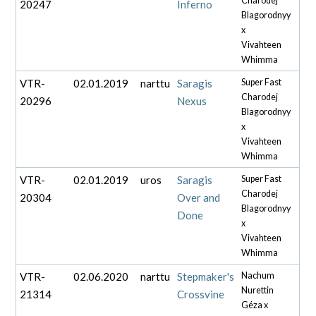
Charodej
20247
Inferno
Blagorodnyy
x
Vivahteen
Whimma
VTR-
02.01.2019
narttu
Saragis
Super Fast
Charodej
20296
Nexus
Blagorodnyy
x
Vivahteen
Whimma
VTR-
02.01.2019
uros
Saragis
Super Fast
Charodej
20304
Over and
Blagorodnyy
Done
x
Vivahteen
Whimma
VTR-
02.06.2020
narttu
Stepmaker's
Nachum
Nurettin
21314
Crossvine
Géza x