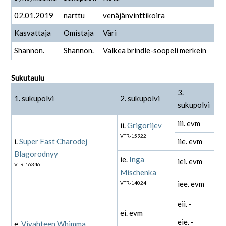
02.01.2019
narttu
venäjänvinttikoira
Kasvattaja
Omistaja
Väri
Shannon.
Shannon.
Valkea brindle-soopeli merkein
Sukutaulu
3.
1. sukupolvi
2. sukupolvi
sukupolvi
iii. evm
ii.
Grigorijev
VTR-15922
i.
Super Fast Charodej
iie. evm
Blagorodnyy
ie.
Inga
iei. evm
VTR-16346
Mischenka
iee. evm
VTR-14024
eii. -
ei. evm
eie. -
e.
Vivahteen Whimma