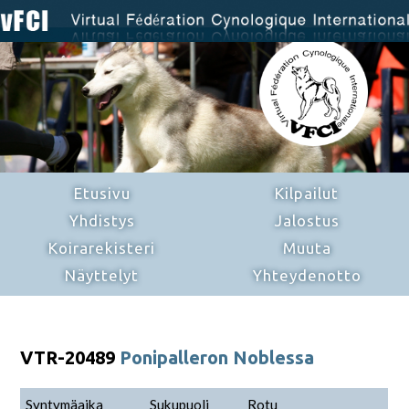
Etusivu
Kilpailut
Yhdistys
Jalostus
Koirarekisteri
Muuta
Näyttelyt
Yhteydenotto
VTR-20489
Ponipalleron Noblessa
Syntymäaika
Sukupuoli
Rotu