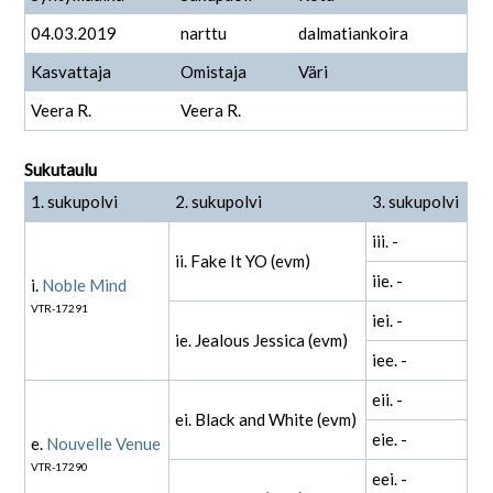
04.03.2019
narttu
dalmatiankoira
Kasvattaja
Omistaja
Väri
Veera R.
Veera R.
Sukutaulu
1. sukupolvi
2. sukupolvi
3. sukupolvi
iii. -
ii. Fake It YO (evm)
iie. -
i.
Noble Mind
VTR-17291
iei. -
ie. Jealous Jessica (evm)
iee. -
eii. -
ei. Black and White (evm)
eie. -
e.
Nouvelle Venue
VTR-17290
eei. -