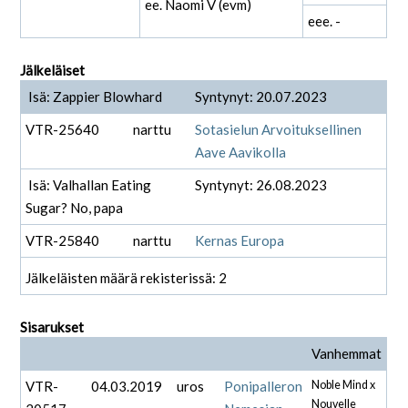
ee. Naomi V (evm)
eee. -
Jälkeläiset
Isä: Zappier Blowhard
Syntynyt: 20.07.2023
VTR-25640
narttu
Sotasielun Arvoituksellinen
Aave Aavikolla
Isä: Valhallan Eating
Syntynyt: 26.08.2023
Sugar? No, papa
VTR-25840
narttu
Kernas Europa
Jälkeläisten määrä rekisterissä: 2
Sisarukset
Vanhemmat
VTR-
04.03.2019
uros
Ponipalleron
Noble Mind x
Nouvelle