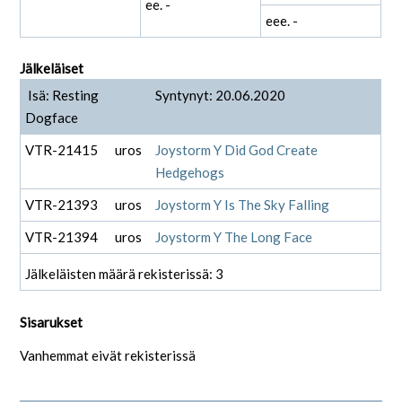
ee. -
eee. -
Jälkeläiset
Isä: Resting
Syntynyt: 20.06.2020
Dogface
VTR-21415
uros
Joystorm Y Did God Create
Hedgehogs
VTR-21393
uros
Joystorm Y Is The Sky Falling
VTR-21394
uros
Joystorm Y The Long Face
Jälkeläisten määrä rekisterissä: 3
Sisarukset
Vanhemmat eivät rekisterissä