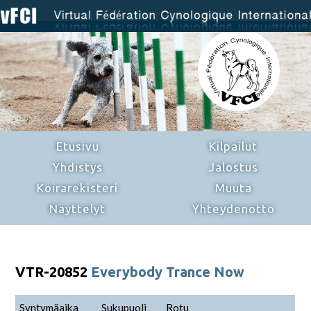
Etusivu
Kilpailut
Yhdistys
Jalostus
Koirarekisteri
Muuta
Näyttelyt
Yhteydenotto
VTR-20852
Everybody Trance Now
Syntymäaika
Sukupuoli
Rotu