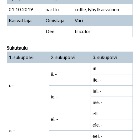
01.10.2019
narttu
collie, lyhytkarvainen
Kasvattaja
Omistaja
Väri
Dee
tricolor
Sukutaulu
1. sukupolvi
2. sukupolvi
3. sukupolvi
iii. -
ii. -
iie. -
i. -
iei. -
ie. -
iee. -
eii. -
ei. -
eie. -
e. -
eei. -