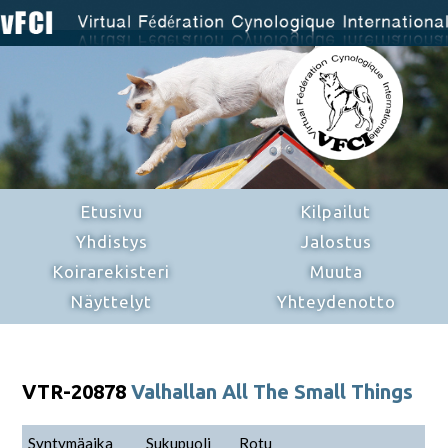
Etusivu
Kilpailut
Yhdistys
Jalostus
Koirarekisteri
Muuta
Näyttelyt
Yhteydenotto
VTR-20878
Valhallan All The Small Things
Syntymäaika
Sukupuoli
Rotu