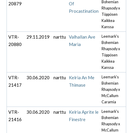
Bohemian
20879
Of
Rhapsody x
Procastination
Töppösen
Kaikkea
Kanssa
VTR-
29.11.2019
narttu
Valhallan Ave
Leemark's
Bohemian
20880
Maria
Rhapsody x
Töppösen
Kaikkea
Kanssa
VTR-
30.06.2020
narttu
Kelria An Me
Leemark's
Bohemian
21417
Thimase
Rhapsody x
McCallum
Caramia
VTR-
30.06.2020
narttu
Kelria Aprite le
Leemark's
Bohemian
21416
Finestre
Rhapsody x
McCallum