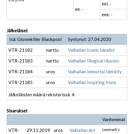
VTR-20704
eei. -
ee. -
eee. -
Jälkeläiset
Isä: Gloomkiller Blackpool
Syntynyt: 27.04.2020
VTR-21182
narttu
Valhallan Iconic Idealist
VTR-21183
narttu
Valhallan Illogical Illusion
VTR-21184
uros
Valhallan Immortal Identity
VTR-21185
uros
Valhallan Inspiring Irony
Jälkeläisten määrä rekisterissä: 4
Sisarukset
Vanhemmat
VTR-
29.11.2019
uros
Valhallan Art
Leemark's