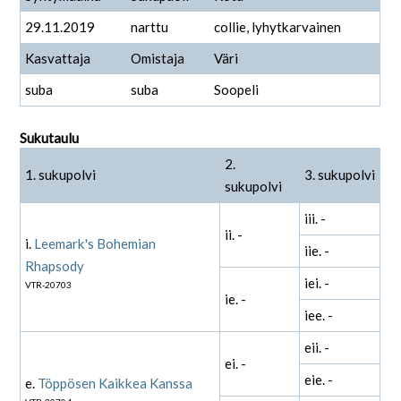
29.11.2019
narttu
collie, lyhytkarvainen
Kasvattaja
Omistaja
Väri
suba
suba
Soopeli
Sukutaulu
2.
1. sukupolvi
3. sukupolvi
sukupolvi
iii. -
ii. -
i.
Leemark's Bohemian
iie. -
Rhapsody
iei. -
VTR-20703
ie. -
iee. -
eii. -
ei. -
eie. -
e.
Töppösen Kaikkea Kanssa