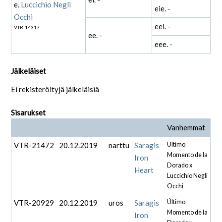
e.
Luccichio Negli
eie. -
Occhi
eei. -
VTR-14317
ee. -
eee. -
Jälkeläiset
Ei rekisteröityjä jälkeläisiä
Sisarukset
Vanhemmat
VTR-21472
20.12.2019
narttu
Saragis
Ultimo
Momento de la
Iron
Dorado x
Heart
Luccichio Negli
Occhi
VTR-20929
20.12.2019
uros
Saragis
Último
Momento de la
Iron