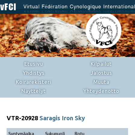
Etusivu
Kilpailut
Yhdistys
Jalostus
Koirarekisteri
Muuta
Näyttelyt
Yhteydenotto
VTR-20928
Saragis Iron Sky
Syntymäaika
Sukupuoli
Rotu