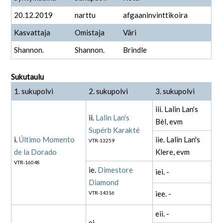
20.12.2019
narttu
afgaaninvinttikoira
Kasvattaja
Omistaja
Väri
Shannon.
Shannon.
Brindle
Sukutaulu
1. sukupolvi
2. sukupolvi
3. sukupolvi
iii. Lalin Lan's
ii.
Lalin Lan's
Bèl, evm
Supérb Karakté
i.
Último Momento
iie. Lalin Lan's
VTR-13259
de la Dorado
Klere, evm
VTR-16048
ie.
Dimestore
iei. -
Diamond
iee. -
VTR-14316
eii. -
ei. -