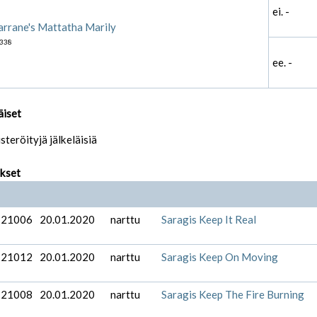
ei. -
rrane's Mattatha Marily
338
ee. -
äiset
isteröityjä jälkeläisiä
ukset
-21006
20.01.2020
narttu
Saragis Keep It Real
-21012
20.01.2020
narttu
Saragis Keep On Moving
-21008
20.01.2020
narttu
Saragis Keep The Fire Burning