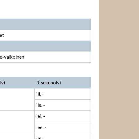
et
le-valkoinen
lvi
3. sukupolvi
iii. -
iie. -
iei. -
iee. -
eii. -