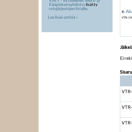
VSKY - Virtuaalinen Seura- ja
lisätty
Kääpiökoirayhdistys
.
rotujärjestöjen listalle
e.
Aba
Lue lisää uutisia »
VTR-14
Jälkel
Ei rek
Sisar
VTR
VTR
VTR