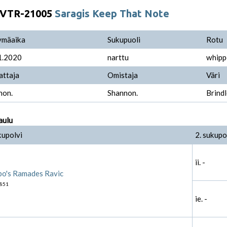
VTR-21005
Saragis Keep That Note
ymäaika
Sukupuoli
Rotu
1.2020
narttu
whipp
attaja
Omistaja
Väri
non.
Shannon.
Brind
aulu
kupolvi
2. sukupo
ii. -
bo's Ramades Ravic
851
ie. -