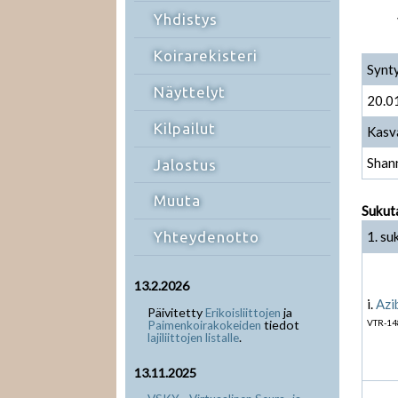
Yhdistys
Koirarekisteri
Synt
Näyttelyt
20.0
Kilpailut
Kasv
Shan
Jalostus
Muuta
Sukut
1. su
Yhteydenotto
13.2.2026
i.
Azi
Päivitetty
ja
Erikoisliittojen
tiedot
VTR-14
Paimenkoirakokeiden
.
lajiliittojen listalle
13.11.2025